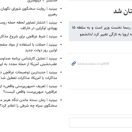
خاکستر ۳ کیلومتری
تان شد
ببینید | روایت سخنگوی شورای نگهبان 
رهبری
ببینید | انتشار تصاویر لحظه حمله روسی
پیتر ماگیار در انتخابات پارلمانی مجارستان پیروز شد و با ادعای سوگند اکنون رسما نخست وزیر است و به سلطه ۱۵
پهپادی اوکراین در خارکف
 اروپا به تازگی تغییر کرد./دانشجو
ببینید | شرط عراقچی برای شروع مذاکرات
ببینید | حملات با استفاده از مواد منفجر
اولین روز دولت جدید
ببینید | تحلیل کارشناس برنامه صداوسی
عقب‌نشینی آمریکا از حمله مجدد به ایر
ببینید | جدیدترین توضیحات عراقچی درب
مذاکرات با آمریکا؛ مذاکرات تعطیل شد؟
ببینید | تعریف «میهن‌پرستی واقعی» از
عراقچی؛ میهن‌پرست واقعی کیست؟
ببینید | زمان بسته ماندن تنگه هرم
سخنگوی سپاه چه شرطی را اعلام کرد؟