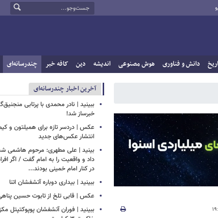
و
ریخ
دانش و فناوری
هوش مصنوعی
اندیشه
دین
کافه خبر
چندرسانه‌ای
آخرین اخبار چندرسانه‌ای
ببینید | نادر محمدی با پرتابی منجنیق‌گ
خبرساز شد!
عکس | دردسر تازه برای همیلتون و کیم 
انتشار عکس‌های جدید
بینید | علی مطهری: مرحوم هاشمی ش
داد و واقعیت را به امام گفت / اگر اف
در کنار امام خمینی بودند...
ببینید | بیداری دوباره آتشفشان اتنا
عکس | قابی تلخ از تابوت حسین پناهی
ببینید | فوران آتشفشان پوپوکتپتل مک