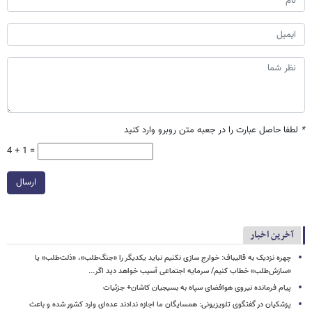
*
لطفا حاصل عبارت را در جعبه متن روبرو وارد کنید
4 + 1 =
ارسال
آخرین اخبار
چهره نزدیک به قالیباف: خوارج سازی نکنیم نباید یکدیگر را «جنگ‌طلب»، «ذلت‌طلب» یا
«سازش‌طلب» خطاب کنیم/ سرمایه اجتماعی آسیب خواهد دید اگر...
پیام فرمانده نیروی هوافضای سپاه به بسیجیان کاشان+ جزئیات
پزشکیان در گفتگوی تلویزیونی: همسایگان ما اجازه ندادند عده‌ای وارد کشور شده و باعث