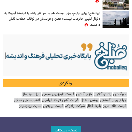
ابوالفتح: برای ترامپ مهم نیست تاج بر سر کار باشد یا عمامه/ آمریکا به
دنبال تغییر حکومت نیست/ عمان و عربستان در توقف حملات نقش
داشتند
وبگردی
خبرآنلاین
راه نو آنلاین
بازی آنلاین
قیمت تلویزیون سونی
مبل مینیمال
جراح بینی گوشتی
پرشین هتل
قیمت آهن فولاد ایرانیان
اعتبارسنجی بانکی
قیمت طلا امروز
بلیط قطار
شرکت رادوکو
قیمت پروفیل
سایت یوتوتایمز
نسخه دسکتاپ