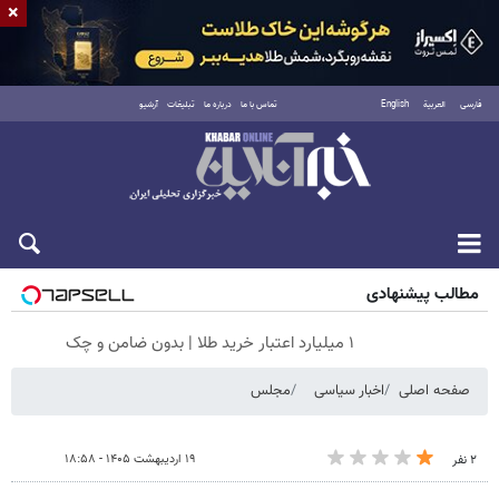
×
فارسی
العربية
English
تماس با ما
درباره ما
تبلیغات
آرشیو
پنجشنبه ۱۵ مرداد ۱۴۰۵
مطالب پیشنهادی
۱ میلیارد اعتبار خرید طلا | بدون ضامن و چک
صفحه اصلی
اخبار سیاسی
مجلس
۱۹ اردیبهشت ۱۴۰۵ - ۱۸:۵۸
۲ نفر