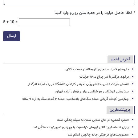
*
لطفا حاصل عبارت را در جعبه متن روبرو وارد کنید
5 + 10 =
ارسال
آخرین اخبار
داروهای کمیاب به جای داروخانه در دست دلالان
برخورد مرگبار با تیر چراغ برق/ جزئیات
اعضای هیئت علمی، دانشجویان نخبه و کارکنان دانشگاه در یک شبکه‌ اثرگذار
پیش‌بینی کارشناس هواشناسی برای روزهای آینده تهران
چهارمین کودک قربانی حمله سگ‌های بلاصاحب؛ حمله ۶ قلاده سگ به آراد ۹ ساله
پربیننده‌ترین
«تجرد قطعی» در حال تبدیل شدن به سبک زندگی است
پایان ۱۱ ماه فرار؛ قاتل قهرمان کراسفیت با چهره‌ای تغییرکرده دستگیر شد
محدودیت‌های ترافیکی جاده چالوس اعلام شد