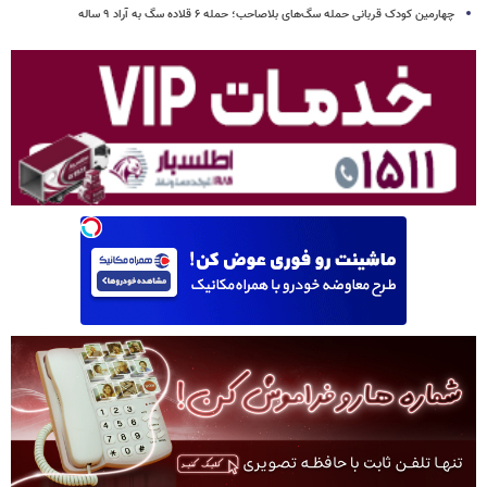
چهارمین کودک قربانی حمله سگ‌های بلاصاحب؛ حمله ۶ قلاده سگ به آراد ۹ ساله