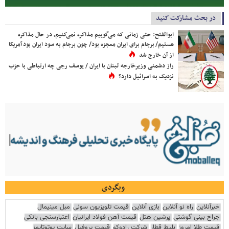
در بحث مشارکت کنید
ابوالفتح: حتی زمانی که می‌گوییم مذاکره نمی‌کنیم، در حال مذاکره
هستیم/ برجام برای ایران معجزه بود/ چون برجام به سود ایران بود آمریکا
از آن خارج شد
راز دشمنی وزیرخارجه لبنان با ایران / یوسف رجی چه ارتباطی با حزب
نزدیک به اسرائیل دارد؟
وبگردی
خبرآنلاین
راه نو آنلاین
بازی آنلاین
قیمت تلویزیون سونی
مبل مینیمال
جراح بینی گوشتی
پرشین هتل
قیمت آهن فولاد ایرانیان
اعتبارسنجی بانکی
قیمت طلا امروز
بلیط قطار
شرکت رادوکو
قیمت پروفیل
سایت یوتوتایمز