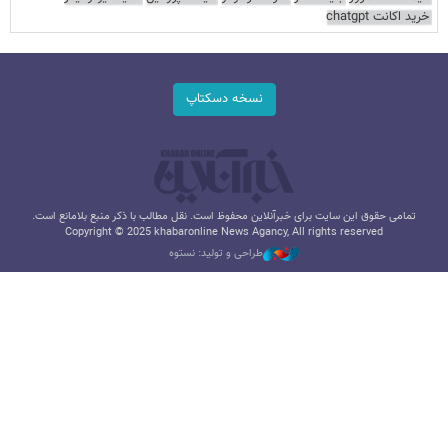
خرید اکانت chatgpt
نسخه دسکتاپ
تمامی حقوق این سایت برای خبرآنلاین محفوظ است. نقل مطالب با ذکر منبع بلامانع است.
Copyright © 2025 khabaronline News Agancy, All rights reserved
طراحی و تولید: نستوه