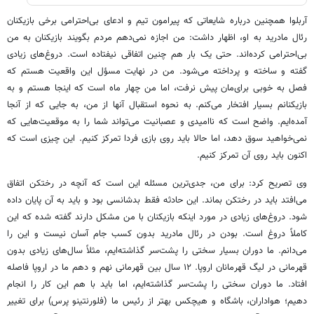
آربلوا همچنین درباره شایعاتی که پیرامون تیم و ادعای بی‌احترامی برخی بازیکنان
رئال مادرید به او، اظهار داشت: من اجازه نمی‌دهم مردم بگویند بازیکنان به من
بی‌احترامی کرده‌اند. حتی یک بار هم چنین اتفاقی نیفتاده است. دروغ‌های زیادی
گفته و ساخته و پرداخته می‌شود. من در نهایت مسؤل این واقعیت هستم که
فصل به خوبی برای‌مان پیش نرفت، اما من چهار ماه است که اینجا هستم و به
بازیکنانم بسیار افتخار می‌کنم. به نحوه استقبال آنها از من، به جایی که از آنجا
آمده‌ایم. واضح است که ناامیدی و عصبانیت می‌تواند شما را به موقعیت‌هایی که
نمی‌خواهید سوق دهد، اما حالا باید روی بازی فردا تمرکز کنیم. این چیزی است که
اکنون باید روی آن تمرکز کنیم.
وی تصریح کرد: برای من، جدی‌ترین مسئله این است که آنچه در رختکن اتفاق
می‌افتد باید در رختکن بماند. این حادثه فقط بدشانسی بود و باید به آن پایان داده
شود. دروغ‌های زیادی در مورد اینکه بازیکنان با من مشکل دارند گفته شده که این
کاملاً دروغ است. بودن در رئال مادرید بدون کسب جام آسان نیست و این را
می‌دانم. ما دوران بسیار سختی را پشت‌سر گذاشته‌ایم، مثلاً سال‌های زیادی بدون
قهرمانی در لیگ قهرمانان اروپا. ۱۲ سال بین قهرمانی نهم و دهم ما در اروپا فاصله
افتاد. ما دوران سختی را پشت‌سر گذاشته‌ایم، اما باید با هم این کار را انجام
دهیم؛ هواداران، باشگاه و هیچکس بهتر از رئیس ما (فلورنتینو پرس) برای تغییر