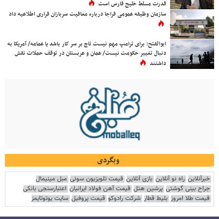
قدرت مسلط خلیج فارس است
سازمان وظیفه عمومی فراجا درباره معافیت سربازان فراری اطلاعیه داد
ابوالفتح: برای ترامپ مهم نیست تاج بر سر کار باشد یا عمامه/ آمریکا به
دنبال تغییر حکومت نیست/ عمان و عربستان در توقف حملات نقش
داشتند
وبگردی
خبرآنلاین
راه نو آنلاین
بازی آنلاین
قیمت تلویزیون سونی
مبل مینیمال
جراح بینی گوشتی
پرشین هتل
قیمت آهن فولاد ایرانیان
اعتبارسنجی بانکی
قیمت طلا امروز
بلیط قطار
شرکت رادوکو
قیمت پروفیل
سایت یوتوتایمز