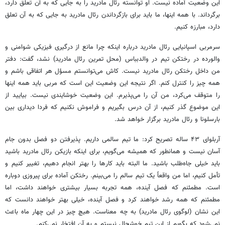
این وضعیت آماده نیست. او توانسته رئال مادرید را به جایی که به آن تعلق دارد،
برگرداند. با همه اینها، ما باید برای بازگرداندن رئال مادرید به جایی که به آن تعلق
دارد، مبارزه کنیم.
سرمربی اسپانیایی رئال مادرید درباره اینکه چرا مانع از درگیری فیزیکی شوامنی و
والورده در رختکن تیم در والدبباس (محل تمرین رئال مادرید) نشد، گفت: دفتر
من داخل رختکن رئال مادرید نیست. کاش می‌توانستم مسؤل هر اتفاقی باشم و
همه چیز را کنترل کنم. اگر نتیجه این وضعیت این است که مربی باید همه اینها
را متوقف می‌کرد، من آن را می‌پذیرم. این وضعیت خوشایندی نیست. بیایید از
این موضوع گذر کنیم، از آن درس بگیریم و فراموش نکنیم که فردا دیداری بین
بارسلونا و رئال مادرید برگزار خواهد شد.
آربلوای ۴۳ ساله تصریح کرد: ما تیم سالمی داریم. پذیرفتن دو فصل بدون جام
آسان نیست و همانطور که همیشه می‌گویم، برای اینکه بازیکن رئال مادرید باشید
باید خیلی جاه‌طلب باشید. ما البته باید کارها را بهتر انجام دهیم، تغییر کنیم و
تأمل کنیم، اما من واقعاً یک تیم سالم را می‌بینم. رختکن آماده برای پیروزی دوباره
است. مطمئنم که فصل آینده، همه تجربه بسیار بیشتری خواهند داشت، اما
مطمئنم که همه رشد خواهند کرد و فصل آینده، خیلی بهتر خواهند دانست که
این نشان (لوگوی رئال مادرید) به چه معناست. هیچ چیز در این چهار ماه باعث
نمی‌شود که بگویم از این تیم خوشحال نیستم و به آن افتخار نمی‌کنم.