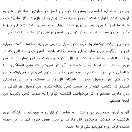
وی درباره ستاره فرانسوی تیمش که در طول فصل در مواردی انتقادهایی هم به
او وارد شده، اظهار داشت: کیلیان امباپه تلاش زیادی برای بازی در رئال مادرید کرد،
همه ما این را می‌دانیم. او برای تحقق رؤیای خود مجبور شد از خیلی چیزها
بگذرد، چون همه ما تصویر او در کودکی با لباس ورزشی رئال مادرید را دیده‌ایم.
سرمربی موقت کهکشانی‌ها درباره درز اخبار از درون تیم به رسانه‌ها، گفت: دوباره
این را می‌گویم چون شاید خیلی واضح نگفته باشم؛ فاش کردن اتفاقاتی که در
رختکن افتاده، به نظرم خیانت به رئال مادرید و خیانت به این نشان است. من
برای سازمان «سیا» یا چیزی شبیه به آن کار نمی‌کنم که منبع افشاگری‌ها را
شناسایی کنم. من بازیکنانم یا هیچکس دیگری را متهم نمی‌کنم و نمی‌توانم چنین
کاری کنم. افراد مسؤل زیادی در باشگاه رئال مادرید هستند و من در موقعیتی
نیستم که انگشت اتهام را به سمت کسی نشانه بگیرم. من مسؤل هر اتفاقی در
رئال مادرید هستم و اگر می‌خواهید انگشت اتهام را به سمت کسی بگیرید، من
اینجا هستم.
آلوارو آربلوا همچنین در واکنش به شایعه توافق ژوزه مورینیو با باشگاه برای
بازگشت به نیمکت مربیگری رئال مادرید در پایان فصل جاری، تنها به این جمله
بسنده کرد: ژوزه مورینیو یکی از ما است.