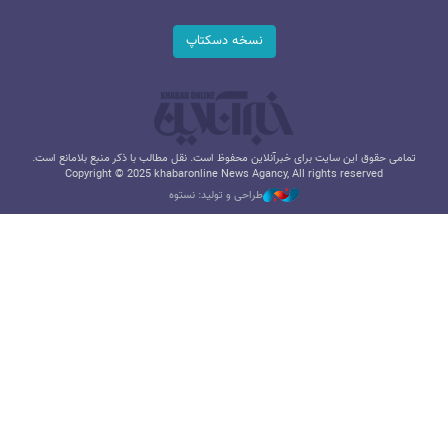
نسخه دسکتاپ
تمامی حقوق این سایت برای خبرآنلاین محفوظ است. نقل مطالب با ذکر منبع بلامانع است.
Copyright © 2025 khabaronline News Agancy, All rights reserved
طراحی و تولید: نستوه