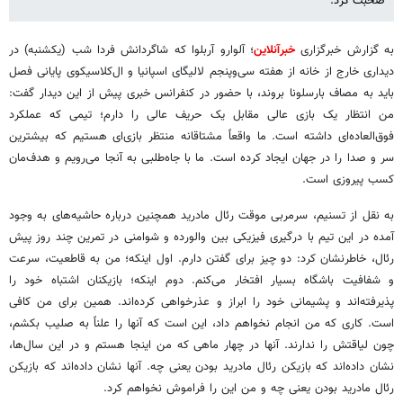
صحبت کرد.
به گزارش خبرگزاری
خبرآنلاین
؛ آلوارو آربلوا که شاگردانش فردا شب (یکشنبه) در
دیداری خارج از خانه از هفته سی‌وپنجم لالیگای اسپانیا و ال‌کلاسیکوی پایانی فصل
باید به مصاف بارسلونا بروند، با حضور در کنفرانس خبری پیش از این دیدار گفت:
من انتظار یک بازی عالی مقابل یک حریف عالی را دارم؛ تیمی که عملکرد
فوق‌العاده‌ای داشته است. ما واقعاً مشتاقانه منتظر بازی‌ای هستیم که بیشترین
سر و صدا را در جهان ایجاد کرده است. ما با جاه‌طلبی به آنجا می‌رویم و هدف‌مان
کسب پیروزی است.
به نقل از تسنیم، سرمربی موقت رئال مادرید همچنین درباره حاشیه‌های به وجود
آمده در این تیم با درگیری فیزیکی بین والورده و شوامنی در تمرین چند روز پیش
رئال، خاطرنشان کرد: دو چیز برای گفتن دارم. اول اینکه؛ من به قاطعیت، سرعت
و شفافیت باشگاه بسیار افتخار می‌کنم. دوم اینکه؛ بازیکنان اشتباه خود را
پذیرفته‌اند و پشیمانی خود را ابراز و عذرخواهی کرده‌اند. همین برای من کافی
است. کاری که من انجام نخواهم داد، این است که آنها را علناً به صلیب بکشم،
چون لیاقتش را ندارند. آنها در چهار ماهی که من اینجا هستم و در این سال‌ها،
نشان داده‌اند که بازیکن رئال مادرید بودن یعنی چه. آنها نشان داده‌اند که بازیکن
رئال مادرید بودن یعنی چه و من این را فراموش نخواهم کرد.