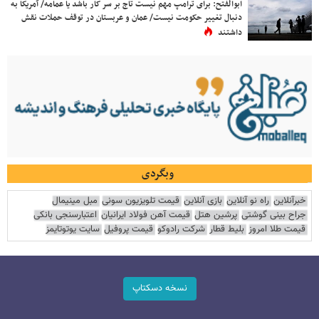
ابوالفتح: برای ترامپ مهم نیست تاج بر سر کار باشد یا عمامه/ آمریکا به
دنبال تغییر حکومت نیست/ عمان و عربستان در توقف حملات نقش
داشتند
وبگردی
خبرآنلاین
راه نو آنلاین
بازی آنلاین
قیمت تلویزیون سونی
مبل مینیمال
جراح بینی گوشتی
پرشین هتل
قیمت آهن فولاد ایرانیان
اعتبارسنجی بانکی
قیمت طلا امروز
بلیط قطار
شرکت رادوکو
قیمت پروفیل
سایت یوتوتایمز
نسخه دسکتاپ