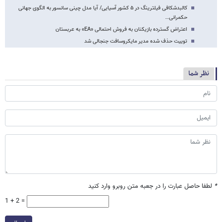
کالبدشکافی فیلترینگ در ۵ کشور آسیایی/ آیا مدل چینی سانسور به الگوی جهانی
حکمرانی…
اعتراض گسترده بازیکنان به فروش احتمالی «EA» به عربستان
توییت حذف شده مدیر مایکروسافت جنجالی شد
نظر شما
*
لطفا حاصل عبارت را در جعبه متن روبرو وارد کنید
1 + 2 =