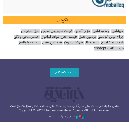
وبگردی
خبرآنلاین
راه نو آنلاین
بازی آنلاین
قیمت تلویزیون سونی
مبل مینیمال
جراح بینی گوشتی
پرشین هتل
قیمت آهن فولاد ایرانیان
اعتبارسنجی بانکی
قیمت طلا امروز
بلیط قطار
شرکت رادوکو
قیمت پروفیل
سایت یوتوتایمز
خرید اکانت chatgpt
نسخه دسکتاپ
تمامی حقوق این سایت برای خبرآنلاین محفوظ است. نقل مطالب با ذکر منبع بلامانع است.
Copyright © 2025 khabaronline News Agancy, All rights reserved
طراحی و تولید: نستوه