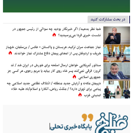
در بحث مشارکت کنید
شما نظر بدهید/ اگر خبرنگار بودید چه سوالی از رئیس جمهور در
نشست خبری فردا می‌پرسیدید؟
نماز جماعت سران ترکیه، عربستان و پاکستان + عکس / بن‌سلمان، شهباز
شریف و اردوغان پس از امضای پیمان دفاع مشترک نماز خواندند
سناتور آمریکایی خواهان ارسال اسلحه برای شورش در ایران شد / تد
کروز: فرقی نمی‌کند پسر شاه روی کار بیاید یا مریم رجوی، هر کسی جز
جمهوری اسلامی
«پیمان مکه» و آرایش جدید منطقه / ائتلاف نظامی جدید اسلامی چه
پیامی برای تهران دارد؟ / مثلث ریاض، آنکارا و اسلام‌آباد علیه خلاء
امنیتی غرب