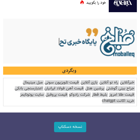
خود را بگویید
وبگردی
خبرآنلاین
راه نو آنلاین
بازی آنلاین
قیمت تلویزیون سونی
مبل مینیمال
جراح بینی گوشتی
پرشین هتل
قیمت آهن فولاد ایرانیان
اعتبارسنجی بانکی
قیمت طلا امروز
بلیط قطار
شرکت رادوکو
قیمت پروفیل
سایت یوتوتایمز
خرید اکانت chatgpt
نسخه دسکتاپ