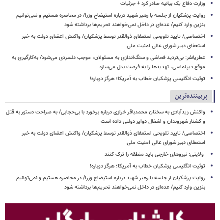
وزارت دفاع یک بیانیه صادر کرد + جزئیات
روایت پزشکیان از جلسه با رهبر شهید درباره استیضاح وزرا/ در محاصره هستیم و نمی‌توانیم
بنزین وارد کنیم/ عده‌ای در داخل نمی‌خواهند تحریم‌ها برداشته شود
اختصاصی/ تایید تلویحی استعفای ذوالقدر توسط پزشکیان/ واکنش اعضای دولت به خبر
استعفای دبیر شورای عالی امنیت ملی
عطریانفر: بی‌تردید فحاشی و سنگ‌اندازی به مسئولان، موجب دلسردی می‌شود/ به‌کارگیری به
موقع دیپلماسی، تهدیدها را به فرصت بدل می‌سازد
توئیت انگلیسی پزشکیان خطاب به آمریکا؛ هرگز دوباره!
پربیننده‌ترین
واکنش زیدآبادی به سخنان محمدباقر خرازی درباره برخورد با بی‌حجابی/ به صراحت دستور به قتل
و کشتار شهروندان و اشغال دوایر دولتی داده است
اختصاصی/ تایید تلویحی استعفای ذوالقدر توسط پزشکیان/ واکنش اعضای دولت به خبر
استعفای دبیر شورای عالی امنیت ملی
ولایتی: نیروهای خارجی باید منطقه را ترک کنند
توئیت انگلیسی پزشکیان خطاب به آمریکا؛ هرگز دوباره!
روایت پزشکیان از جلسه با رهبر شهید درباره استیضاح وزرا/ در محاصره هستیم و نمی‌توانیم
بنزین وارد کنیم/ عده‌ای در داخل نمی‌خواهند تحریم‌ها برداشته شود