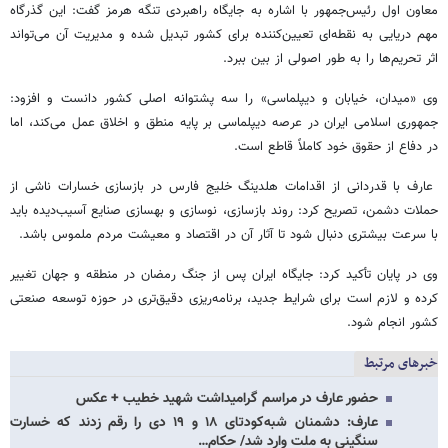
معاون اول رئیس‌جمهور با اشاره به جایگاه راهبردی تنگه هرمز گفت: این گذرگاه
مهم دریایی به نقطه‌ای تعیین‌کننده برای کشور تبدیل شده و مدیریت آن می‌تواند
اثر تحریم‌ها را به طور اصولی از بین ببرد.
وی «میدان، خیابان و دیپلماسی» را سه پشتوانه اصلی کشور دانست و افزود:
جمهوری اسلامی ایران در عرصه دیپلماسی بر پایه منطق و اخلاق عمل می‌کند، اما
در دفاع از حقوق خود کاملاً قاطع است.
عارف با قدردانی از اقدامات هلدینگ خلیج فارس در بازسازی خسارات ناشی از
حملات دشمن، تصریح کرد: روند بازسازی، نوسازی و بهسازی صنایع آسیب‌دیده باید
با سرعت بیشتری دنبال شود تا آثار آن در اقتصاد و معیشت مردم ملموس باشد.
وی در پایان تأکید کرد: جایگاه ایران پس از جنگ رمضان در منطقه و جهان تغییر
کرده و لازم است برای شرایط جدید، برنامه‌ریزی دقیق‌تری در حوزه توسعه صنعتی
کشور انجام شود.
خبرهای مرتبط
حضور عارف در مراسم گرامیداشت شهید خطیب + عکس
عارف: دشمنان شبه‌کودتای ۱۸ و ۱۹ دی را رقم زدند که خسارت
سنگینی به ملت وارد شد/ حکام…