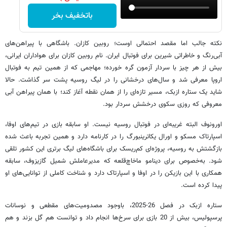
باتخفیف بخر
نکته جالب اما مقصد احتمالی اوست؛ روبین کازان. باشگاهی با پیراهن‌های
آبی‌رنگ و خاطراتی شیرین برای فوتبال ایران. نام روبین کازان برای هواداران ایرانی،
بیش از هر چیز با سردار آزمون گره خورده؛ مهاجمی که از همین تیم به فوتبال
اروپا معرفی شد و سال‌های درخشانی را در لیگ روسیه پشت سر گذاشت. حالا
شاید یک ستاره ازبک، مسیر تازه‌ای را از همان نقطه آغاز کند؛ با همان پیراهن آبی
معروفی که روزی سکوی درخشش سردار بود.
اورونوف البته غریبه‌ای در فوتبال روسیه نیست. او سابقه بازی در تیم‌های اوفا،
اسپارتاک مسکو و اورال یکاترینبورگ را در کارنامه دارد و همین تجربه باعث شده
بازگشتش به روسیه، پروژه‌ای کم‌ریسک برای باشگاه‌های لیگ برتری این کشور تلقی
شود. به‌خصوص برای دینامو ماخاچ‌قلعه که مدیرعاملش شمیل گازیزوف، سابقه
همکاری با این بازیکن را در اوفا و اسپارتاک دارد و شناخت کاملی از توانایی‌های او
پیدا کرده است.
ستاره ازبک در فصل 26-2025، باوجود مصدومیت‌های مقطعی و نوسانات
پرسپولیس، بیش از 20 بازی برای سرخ‌ها انجام داد و توانست هم گل بزند و هم