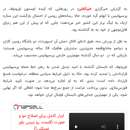
به گزارش خبرگزاری
خبرآنلاین
؛ در روزهایی که آینده اوستون اورونوف در
پرسپولیس با ابهام گره خورده، حالا رسانه‌های روسی از احتمال بازگشت این ستاره
ازبک به لیگ برتر این کشور خبر می‌دهند؛ جایی که او پیش از این هم ردپای
قابل‌توجهی از خود به جا گذاشته بود.
به نقل از ورزش سه، طبق ادعای کانال «مش آن اسپورت»، دو باشگاه روبین کازان
و دینامو ماخاچ‌قلعه جدی‌ترین مشتریان هافبک 24 ساله پرسپولیس هستند؛
بازیکنی که در دو سال گذشته مهم‌ترین خارجی پرسپولیس محسوب می‌شد.
اورونوف که تابستان گذشته با امید تبدیل شدن به رهبر خط حمله پرسپولیس
قراردادش را تمدید کرده بود، حالا به دلیل شرایط سیاسی منطقه، درخواست فسخ
قرارداد داده است؛ بندی که به او اجازه می‌دهد در صورت تایید شرایط
فورس‌ماژور، بدون پرداخت غرامت از جمع سرخ‌ها جدا شود؛ اتفاقی که اگر نهایی
شود، یکی از مهم‌ترین جدایی‌های تابستان فوتبال ایران خواهد بود.
ابزار کامل برای اصلاح مو و
صورت (قیمت رو ببینی باور
نمیکنی!)