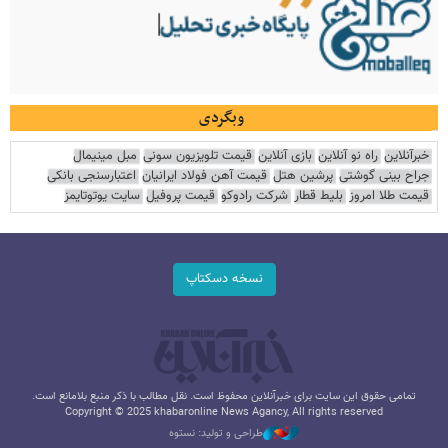
وبگردی
خبرآنلاین
راه نو آنلاین
بازی آنلاین
قیمت تلویزیون سونی
مبل مینیمال
جراح بینی گوشتی
پرشین هتل
قیمت آهن فولاد ایرانیان
اعتبارسنجی بانکی
قیمت طلا امروز
بلیط قطار
شرکت رادوکو
قیمت پروفیل
سایت یوتوتایمز
نسخه دسکتاپ
تمامی حقوق این سایت برای خبرآنلاین محفوظ است. نقل مطالب با ذکر منبع بلامانع است.
Copyright © 2025 khabaronline News Agancy, All rights reserved
طراحی و تولید: نستوه