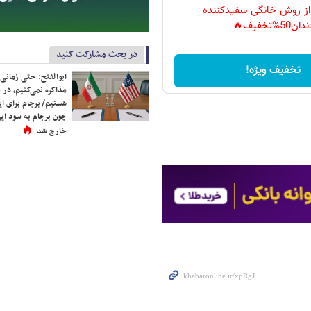
 از روش خانگی سفیدکننده
دان50%تخفیف🔥
در بحث مشارکت کنید
تخفیف ویژه!
ابوالفتح: حتی زمانی 
مذاکره نمی‌کنیم، در 
هستیم/ برجام برای ای
چون برجام به سود ایرا
خارج شد