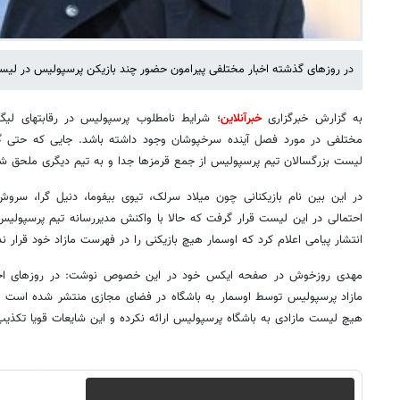
در روزهای گذشته اخبار مختلفی پیرامون حضور چند بازیکن پرسپولیس در لیست
به گزارش خبرگزاری
خبرآنلاین
؛ شرایط نامطلوب پرسپولیس در رقابتهای لی
مختلفی در مورد فصل آینده سرخپوشان وجود داشته باشد. جایی که حتی
لیست بزرگسالان تیم پرسپولیس از جمع قرمزها جدا و به تیم دیگری ملحق شو
در این بین نام بازیکنانی چون میلاد سرلک، تیوی بیفوما، دنیل گرا، سروش
احتمالی در این لیست قرار گرفت که حالا با واکنش مدیررسانه تیم پرسپول
انتشار پیامی اعلام کرد که اوسمار هیچ بازیکنی را در فهرست مازاد خود قرار ن
مهدی روزخوش در صفحه ایکس خود در این خصوص نوشت: در روزهای اخیر، ش
مازاد پرسپولیس توسط اوسمار به باشگاه در فضای مجازی منتشر شده است ک
هیچ لیست مازادی به باشگاه پرسپولیس ارائه نکرده و این شایعات قویا تکذیب