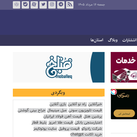
جمعه ۱۶ مرداد ۱۴۰۵
انتشارات
وبلاگ
استان‌ها
وبگردی
خبرآنلاین
راه نو آنلاین
بازی آنلاین
قیمت تلویزیون سونی
مبل مینیمال
جراح بینی گوشتی
پرشین هتل
قیمت آهن فولاد ایرانیان
اعتبارسنجی بانکی
قیمت طلا امروز
بلیط قطار
شرکت رادوکو
قیمت پروفیل
سایت یوتوتایمز
خرید اکانت chatgpt