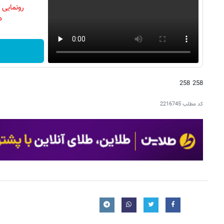
رونمایی
دن
258 258
کد مطلب
2216745