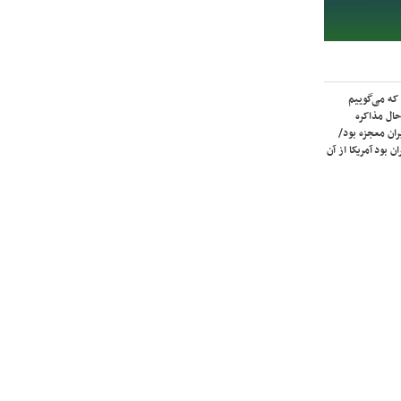
که می‌گوییم
حال مذاکره
ران معجزه بود/
ن بود آمریکا از آن