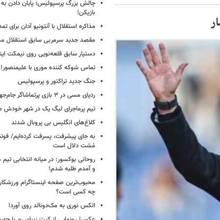
چالش بزرگ پرسپولیس؛ پایان دادن به 
بازیکن!
ر
مذاکره استقلال با آنتونیو آدان برای تمد
مقصد جدید سرمربی سابق استقلال
دستیار سابق قلعه‌نویی روی نیمکت ایتال
تماس شوکه کننده موری با علیمنصور!
جنگ جدید تراکتور و پرسپولیس
ردپای مسی در ۳ بازی پرتماشاگر جام‌جهانی!
تیم پرماجرای لیگ یک در شهر خودش ما
کلاغ‌های انگلیس بی پروبال شدند
به جای پیشرفت، پسرفت کرده‌ایم/ فوت
مُشت دلال است
روحانی بوکسور: در میانه انتخابی تیم 
و آمدم طلبه شدم!
محبوب‌ترین صفحه اینستاگرام ورزشکاران
چه کسی است؟
الکس نوری به مک‌دونالد روی آورد!
عکس| رونمایی از کیت زیبای رم با چهره