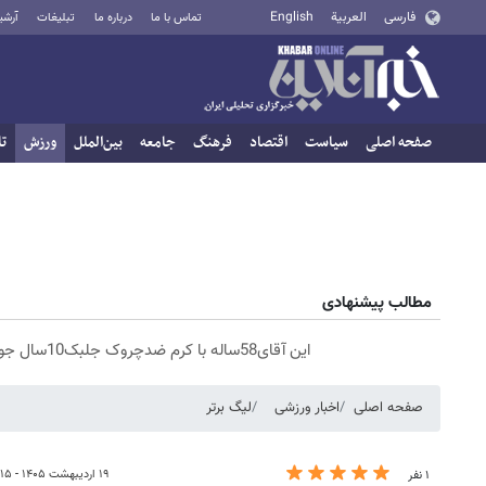
فارسی
العربية
English
تماس با ما
درباره ما
تبلیغات
آرشی
صفحه اصلی
سیاست
اقتصاد
فرهنگ
جامعه
بین‌الملل
ورزش
تا
مطالب پیشنهادی
این آقای58ساله با کرم ضدچروک جلبک10سال جوان شد(سفارش با تخفیف)
صفحه اصلی
اخبار ورزشی
لیگ برتر
۱۹ اردیبهشت ۱۴۰۵ - ۱۹:۱۵
۱ نفر