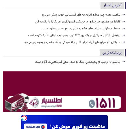
آخرین اخبار
ترامپ: همه چیز درباره ایران به طور استثنایی خوب پیش می‌رود
کانادا دو مظنون تیراندازی در نزدیکی کنسولگری آمریکا را بازداشت کرد
صنعا: مسئولیت پیامدهای تشدید تنش بر عهده عربستان است
یونیفل: ارتش اسرائیل در یک روز ۱۱۳ توپ به جنوب لبنان شلیک کرده است
ملوانان ناو هواپیمابر آبراهام لینکلن از افسردگی و افت شدید روحیه رنج می‌برند
پربیننده‌ترین
جانسون: ترامپ از پیامدهای جنگ با ایران برای آمریکایی‌ها آگاه است