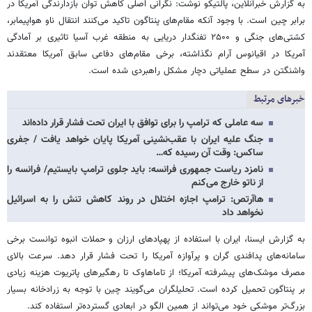
به گزارش خبرآنلاین، پالتیکو نوشت: نگرانی اصلی کاهش توان بازدارندگی آمریکا در
برابر چین است. با وجود آنکه مقام‌های پنتاگون تاکید می‌کنند انتقال ناو هواپیمابر،
کشتی‌های جنگی و ۲۵۰۰ تفنگدار دریایی به منطقه غرب آسیا تاثیری بر آمادگی
آمریکا در اقیانوس آرام نگذاشته، برخی مقام‌های دفاعی سابق آمریکا معتقدند
واشنگتن در سطح عملیاتی دچار مشکل راهبردی شده است.
خبرهای مرتبط
سه عاملی که ترامپ را برای توافق با ایران تحت فشار قرار داده‌اند
جنگ علیه ایران با عقب‌نشینی آمریکا پایان خواهد یافت / جفری
ساکس: وقت آن رسیده که…
نامزد ریاست جمهوری فرانسه: باید جلوی ترامپ بایستیم/ فرانسه را
از ناتو خارج می‌کنم
هاآرتص: ترامپ اجازه اختلال در روند کاهش تنش را به اسرائیل
نخواهد داد
به گزارش ایسنا، ایران با استفاده از پهپادهای ارزان و حملات انبوه توانست برخی
سامانه‌های پدافندی گران و پرآوازه آمریکا را تحت فشار قرار دهد. سرعت بالای
مصرف موشک‌های پیشرفته آمریکا؛ از تاماهاوک تا رهگیرهای پاتریوت هزینه زیادی
بر پنتاگون تحمیل کرده است. تحلیلگران می‌گویند چین با توجه به زرادخانه بسیار
بزرگ‌تر موشکی خود می‌تواند از همین الگو در ابعادی گسترده‌تر استفاده کند.