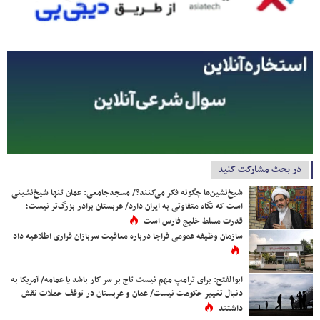
در بحث مشارکت کنید
شیخ‌نشین‌ها چگونه فکر می‌کنند؟/ مسجدجامعی: عمان تنها شیخ‌نشینی
است که نگاه متفاوتی به ایران دارد/ عربستان برادر بزرگ‌تر نیست؛
قدرت مسلط خلیج فارس است
سازمان وظیفه عمومی فراجا درباره معافیت سربازان فراری اطلاعیه داد
ابوالفتح: برای ترامپ مهم نیست تاج بر سر کار باشد یا عمامه/ آمریکا به
دنبال تغییر حکومت نیست/ عمان و عربستان در توقف حملات نقش
داشتند