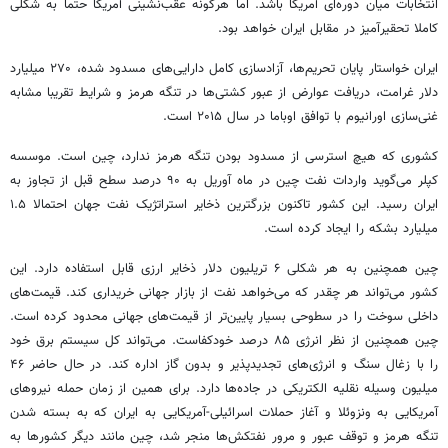
انتخابات میان دوره‌ای آمریکا باشد. اما هرگونه عقب‌نشینی آمریکا حتما به شکلی
کاملا تحقیرآمیز در مقابل ایران خواهد بود.
ایران خواستار پایان تحریم‌ها، آزادسازی کامل دارایی‌های مسدود شده، ۲۷۰ میلیارد
دلار غرامت، دریافت عوارض از عبور کشتی‌ها در تنگه هرمز و شرایط تقریبا مشابه
غنی‌سازی اورانیوم با توافق اوباما در سال ۲۰۱۵ است.
کشوری که هیچ استرسی از مسدود بودن تنگه هرمز ندارد، چین است. موسسه
کپلر می‌گوید واردات نفت چین در ماه آوریل به ۹۰ درصد سطح قبل از تجاوز به
ایران رسید. این کشور تاکنون بزرگترین ذخایر استراتژیک نفت جهان احتمالا ۱.۵
میلیارد بشکه را ایجاد کرده است.
چین همچنین به هر شکلی ۶ تریلیون دلار ذخایر ارزی قابل استفاده دارد. این
کشور می‌تواند هر چقدر که می‌خواهد نفت از بازار جهانی خریداری کند. قیمت‌های
داخلی سوخت را در سطوحی بسیار پایین‌تر از قیمت‌های جهانی محدود کرده است.
چین همچنین از نظر انرژی ۸۵ درصد خودکفاست. می‌تواند کل سیستم برق خود
را با زغال سنگ و انرژی‌های تجدیدپذیر و بدون گاز اداره کند. در حال حاضر ۴۶
میلیون وسیله نقلیه الکتریکی در جاده‌ها دارد. برای همین از زمان حمله نیروهای
آمریکایی به ونزوئلا و آغاز حملات اسرائیلی-آمریکایی به ایران که به بسته شدن
تنگه هرمز و توقف عبور و مرور نفتکش‌ها منجر شد، چین مانند دیگر کشورها به