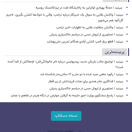
‏ ببینید | حملهٔ پهپادی اوکراین به پالایشگاه نفت در نیژنکامسک روسیه
ببینید | واکنش بقایی به سوال یک خبرنگار درباره ترامپ: وقتی با خوک‌ها کشتی بگیری، لاجرم
گل‌آلود هم می‌شوی
ببینید | واکنش متفاوت بقایی به اظهارات اخیر ترامپ
ببینید | تصاویری از لیونل مسی در مراسم خاکسپاری پدرش
ببینید | قطع برق کمپ کشتی آزادی هنگام تمرین ملی‌پوشان
پربیننده‌ترین
ببینید | توضیح جالب بازیکن جدید پرسپولیس درباره نام خانوادگی‌اش؛ اژدهاکش از کجا آمده
است؟
ببینید | رکورد ماهی صید شده با دو متر و ۱۲ سانتی‌متر شکسته شد
ببینید | فداکاری مادر هندی برای نجات فرزندانش از زیر قطار
ببینید | تصاویری از لیونل مسی در مراسم خاکسپاری پدرش
ببینید | پاسخ سخنگوی وزارت امور خارجه به گرفتن عوارض در تنگه هرمز در تفاهم با عمان
نسخه دسکتاپ