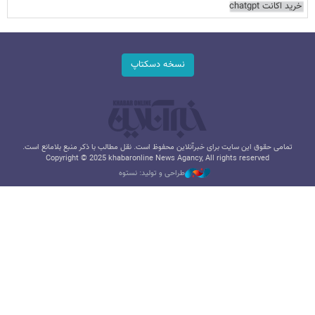
خرید اکانت chatgpt
نسخه دسکتاپ
تمامی حقوق این سایت برای خبرآنلاین محفوظ است. نقل مطالب با ذکر منبع بلامانع است.
Copyright © 2025 khabaronline News Agancy, All rights reserved
طراحی و تولید: نستوه