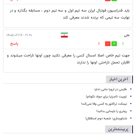
باید فدراسیون فوتبال ایران سه تیم اول و سه تیم دوم ، مسابقه بگذاره و در
نهایت سه تیمی که برنده شدند معرفی کند
علی
۲۱:۲۰ - ۱۴۰۵/۰۲/۱۹
پاسخ
0
0
جهت تیم خاص اصلا امسال کسی را معرفی نکنید چون اونها ناراحت میشوند و
اقایان تحمل ناراحتی اونها را ندارند
آخرین اخبار
طارمی در اروپا جایی ندارد
توییت تاجرنیا برای جواد نکونام!
نیمکت تراکتور به کسی وفا نمی‌کند!
رودری را بارسایی بدانید!
شناورسازی؛ شعبه دوم استقلال!
پربیننده‌ترین