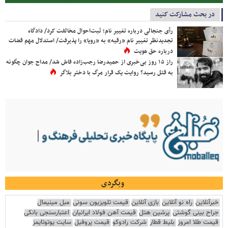
در بحث مشارکت کنید
رأی جنجالی درباره تغییر نام؛ ثبت‌احوال مخالفت کرد/ دادگاه
تجدیدنظر تغییر نام «رقیه» به «رویا» را پذیرفت/ استدلال مهم قضات
درباره حق هویت
راز ۱۵ روز بی‌خبری از حمیدرضا رجب‌زاده فاش شد/ مداح جوان چگونه
به قتل رسید؟ روایت یک قرار مرگ با دختر بلاگر
وبگردی
خبرآنلاین
راه نو آنلاین
بازی آنلاین
قیمت تلویزیون سونی
مبل مینیمال
جراح بینی گوشتی
پرشین هتل
قیمت آهن فولاد ایرانیان
اعتبارسنجی بانکی
قیمت طلا امروز
بلیط قطار
شرکت رادوکو
قیمت پروفیل
سایت یوتوتایمز