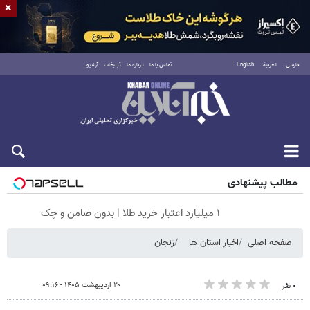
×
فارسی
العربية
English
تماس با ما
درباره ما
تبلیغات
آرشیو
پنجشنبه ۱۵ مرداد ۱۴۰۵
مطالب پیشنهادی
۱ میلیارد اعتبار خرید طلا | بدون ضامن و چک
صفحه اصلی
اخبار استان ها
زنجان
۲۰ اردیبهشت ۱۴۰۵ - ۰۹:۱۶
۰ نفر