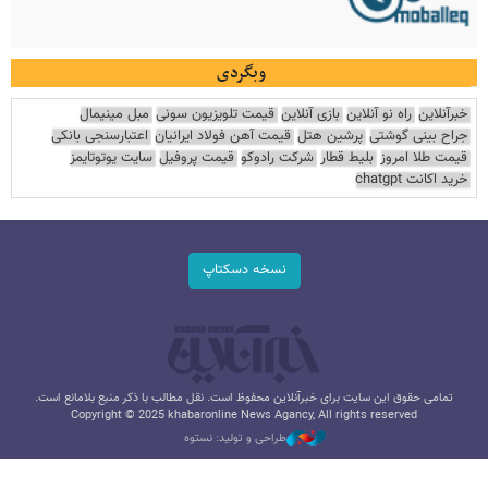
وبگردی
خبرآنلاین
راه نو آنلاین
بازی آنلاین
قیمت تلویزیون سونی
مبل مینیمال
جراح بینی گوشتی
پرشین هتل
قیمت آهن فولاد ایرانیان
اعتبارسنجی بانکی
قیمت طلا امروز
بلیط قطار
شرکت رادوکو
قیمت پروفیل
سایت یوتوتایمز
خرید اکانت chatgpt
نسخه دسکتاپ
تمامی حقوق این سایت برای خبرآنلاین محفوظ است. نقل مطالب با ذکر منبع بلامانع است.
Copyright © 2025 khabaronline News Agancy, All rights reserved
طراحی و تولید: نستوه