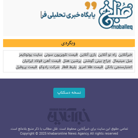
وبگردی
خبرآنلاین
راه نو آنلاین
بازی آنلاین
قیمت تلویزیون سونی
سایت یوتوتایمز
مبل مینیمال
جراح بینی گوشتی
پرشین هتل
قیمت آهن فولاد ایرانیان
اعتبارسنجی بانکی
قیمت طلا امروز
بلیط قطار
شرکت رادوکو
قیمت پروفیل
نسخه دسکتاپ
تمامی حقوق این سایت برای خبرآنلاین محفوظ است. نقل مطالب با ذکر منبع بلامانع است.
Copyright © 2025 khabaronline News Agancy, All rights reserved