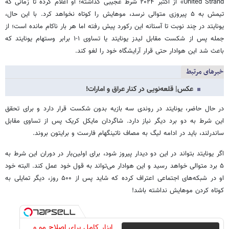
United Strand» از اکتبر ۲۰۲۴ شرط عجیبی گذاشته؛ او اعلام کرده تا زمانی که
تیمش به ۵ پیروزی متوالی نرسد، موهایش را کوتاه نخواهد کرد. با این حال،
یونایتد در چند نوبت تا آستانه این رکورد پیش رفته اما هر بار ناکام مانده است؛ از
جمله پس از شکست مقابل لیدز یونایتد یا تساوی ۱-۱ برابر وستهام یونایتد که
باعث شد این هوادار حتی قرار آرایشگاه خود را لغو کند.
خبرهای مرتبط
عکس| قلعه‌نویی در کنار عراق و امارات!
در حال حاضر، یونایتد در روندی سه بازیه بدون شکست قرار دارد و برای تحقق
این شرط به دو برد دیگر نیاز دارد. شاگردان مایکل کریک پس از تساوی مقابل
ساندرلند، باید در ادامه لیگ به مصاف ناتینگهام فارست و برایتون بروند.
اگر یونایتد بتواند در این دو دیدار پیروز شود، برای اولین‌بار در دوران این شرط به
۵ برد متوالی خواهد رسید و این هوادار می‌تواند به قول خود عمل کند. البته خود
او در شبکه‌های اجتماعی اعتراف کرده که شاید پس از ۵۰۰ روز، دیگر تمایلی به
کوتاه کردن موهایش نداشته باشد!
ابزار کامل برای اصلاح مو و