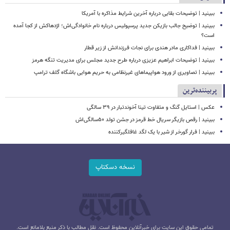
ببینید | توضیحات بقایی درباره آخرین شرایط مذاکره با آمریکا
ببینید | توضیح جالب بازیکن جدید پرسپولیس درباره نام خانوادگی‌اش؛ اژدهاکش از کجا آمده
است؟
ببینید | فداکاری مادر هندی برای نجات فرزندانش از زیر قطار
ببینید | توضیحات ابراهیم عزیزی درباره طرح جدید مجلس برای مدیریت تنگه هرمز
ببینید | تصاویری از ورود هواپیماهای غیرنظامی به حریم هوایی باشگاه گلف ترامپ
پربیننده‌ترین
عکس | استایل گنگ و متفاوت تینا آخوندتبار در ۳۹ سالگی
ببینید | رقص بازیگر سریال خط قرمز در جشن تولد ۵۰سالگی‌اش
ببینید | فرار گورخر از شیر با یک لگد غافلگیرکننده
نسخه دسکتاپ
تمامی حقوق این سایت برای خبرآنلاین محفوظ است. نقل مطالب با ذکر منبع بلامانع است.