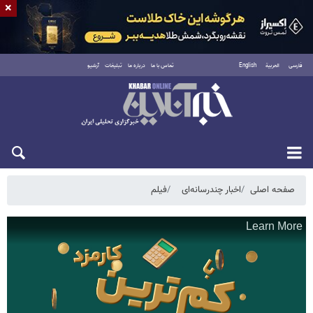
×
فارسی
العربية
English
تماس با ما
درباره ما
تبلیغات
آرشیو
جمعه ۱۶ مرداد ۱۴۰۵
صفحه اصلی
اخبار چندرسانه‌ای
فیلم