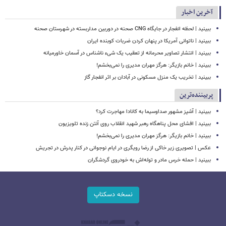
آخرین اخبار
ببینید | لحظه انفجار در جایگاه CNG صحنه در دوربین مداربسته در شهرستان صحنه
‏ببینید | ناتوانی آمریکا در پنهان کردن ضربات کوبنده ایران
ببینید | انتشار تصاویر محرمانه از تعقیب یک شیء ناشناس در آسمان خاورمیانه
ببینید | خانم بازیگر: هرگز مهران مدیری را نمی‌بخشم!
ببینید | تخریب یک منزل مسکونی در آبادان بر اثر انفجار گاز
پربیننده‌ترین
ببینید | آشپز مشهور صداوسیما به کانادا مهاجرت کرد؟
ببینید | افشای محل پناهگاه‌ رهبر شهید انقلاب روی آنتن زنده تلویزیون
ببینید | خانم بازیگر: هرگز مهران مدیری را نمی‌بخشم!
عکس | تصویری زیر خاکی از رضا رویگری در ایام نوجوانی در کنار پدرش در تجریش
ببینید | حمله خرس مادر و توله‌اش به خودروی گردشگران
نسخه دسکتاپ