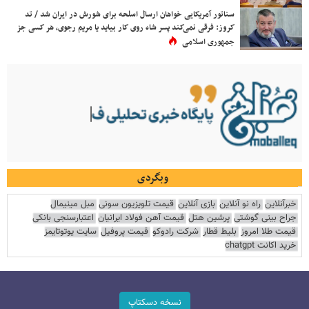
سناتور آمریکایی خواهان ارسال اسلحه برای شورش در ایران شد / تد
کروز: فرقی نمی‌کند پسر شاه روی کار بیاید یا مریم رجوی، هر کسی جز
جمهوری اسلامی
وبگردی
خبرآنلاین
راه نو آنلاین
بازی آنلاین
قیمت تلویزیون سونی
مبل مینیمال
جراح بینی گوشتی
پرشین هتل
قیمت آهن فولاد ایرانیان
اعتبارسنجی بانکی
قیمت طلا امروز
بلیط قطار
شرکت رادوکو
قیمت پروفیل
سایت یوتوتایمز
خرید اکانت chatgpt
نسخه دسکتاپ