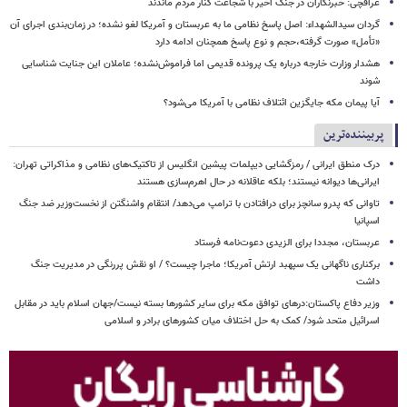
عراقچی: خبرنگاران در جنگ اخیر با شجاعت کنار مردم ماندند
گردان سیدالشهداء: اصل پاسخ نظامی ما به عربستان و آمریکا لغو نشده؛ در زمان‌بندی اجرای آن
«تأمل» صورت گرفته،حجم و نوع پاسخ همچنان ادامه دارد
هشدار وزارت خارجه درباره یک پرونده قدیمی اما فراموش‌نشده؛ عاملان این جنایت شناسایی
شوند
آیا پیمان مکه جایگزین ائتلاف نظامی با آمریکا می‌شود؟
پربیننده‌ترین
درک منطق ایرانی / رمزگشایی دیپلمات پیشین انگلیس از تاکتیک‌های نظامی و مذاکراتی تهران:
ایرانی‌ها دیوانه نیستند؛ بلکه عاقلانه در حال اهرم‌سازی هستند
تاوانی که پدرو سانچز برای درافتادن با ترامپ می‌دهد/ انتقام واشنگتن از نخست‌وزیر ضد جنگ
اسپانیا
عربستان، مجددا برای الزیدی دعوت‌نامه فرستاد
برکناری ناگهانی یک سپهبد ارتش آمریکا؛ ماجرا چیست؟ / او نقش پررنگی در مدیریت جنگ
داشت
وزیر دفاع پاکستان:درهای توافق مکه برای سایر کشورها بسته نیست/جهان اسلام باید در مقابل
اسرائیل متحد شود/ کمک به حل اختلاف میان کشورهای برادر و اسلامی