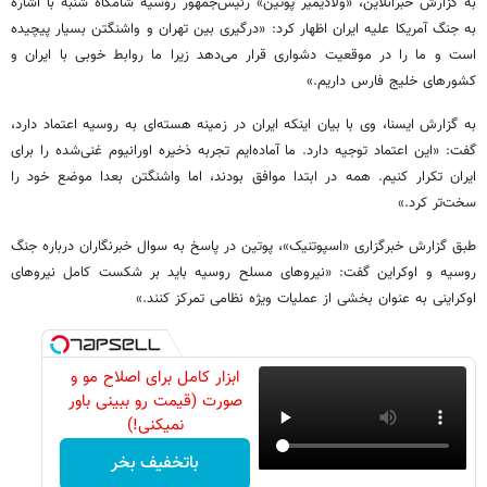
به گزارش خبرآنلاین، «ولادیمیر پوتین» رئیس‌جمهور روسیه شامگاه شنبه با اشاره
به جنگ آمریکا علیه ایران اظهار کرد: «درگیری بین تهران و واشنگتن بسیار پیچیده
است و ما را در موقعیت دشواری قرار می‌دهد زیرا ما روابط خوبی با ایران و
کشورهای خلیج فارس داریم.»
به گزارش ایسنا، وی با بیان اینکه ایران در زمینه هسته‌ای به روسیه اعتماد دارد،
گفت: «این اعتماد توجیه دارد. ما آماده‌ایم تجربه ذخیره اورانیوم غنی‌شده را برای
ایران تکرار کنیم. همه در ابتدا موافق بودند، اما واشنگتن بعدا موضع خود را
سخت‌تر کرد.»
طبق گزارش خبرگزاری «اسپوتنیک»، پوتین در پاسخ به سوال خبرنگاران درباره جنگ
روسیه و اوکراین گفت: «نیروهای مسلح روسیه باید بر شکست کامل نیروهای
اوکراینی به عنوان بخشی از عملیات ویژه نظامی تمرکز کنند.»
ابزار کامل برای اصلاح مو و
صورت (قیمت رو ببینی باور
نمیکنی!)
باتخفیف بخر