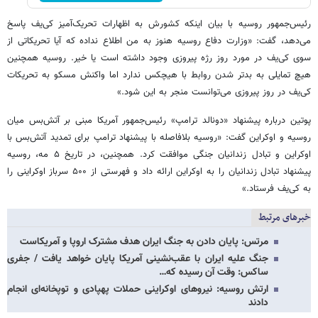
رئیس‌جمهور روسیه با بیان اینکه کشورش به اظهارات تحریک‌آمیز کی‌یف پاسخ
می‌دهد، گفت: «وزارت دفاع روسیه هنوز به من اطلاع نداده که آیا تحریکاتی از
سوی کی‌یف در مورد روز رژه پیروزی وجود داشته است یا خیر. روسیه همچنین
هیچ تمایلی به بدتر شدن روابط با هیچکس ندارد اما واکنش مسکو به تحریکات
کی‌یف در روز پیروزی می‌توانست منجر به این شود.»
پوتین درباره پیشنهاد «دونالد ترامپ» رئیس‌جمهور آمریکا مبنی بر آتش‌بس میان
روسیه و اوکراین گفت: «روسیه بلافاصله با پیشنهاد ترامپ برای تمدید آتش‌بس با
اوکراین و تبادل زندانیان جنگی موافقت کرد. همچنین، در تاریخ ۵ مه، روسیه
پیشنهاد تبادل زندانیان را به اوکراین ارائه داد و فهرستی از ۵۰۰ سرباز اوکراینی را
به کی‌یف فرستاد.»
خبرهای مرتبط
مرتس: پایان دادن به جنگ ایران هدف مشترک اروپا و آمریکاست
جنگ علیه ایران با عقب‌نشینی آمریکا پایان خواهد یافت / جفری
ساکس: وقت آن رسیده که…
ارتش روسیه: نیروهای اوکراینی حملات پهپادی و توپخانه‌ای انجام
دادند