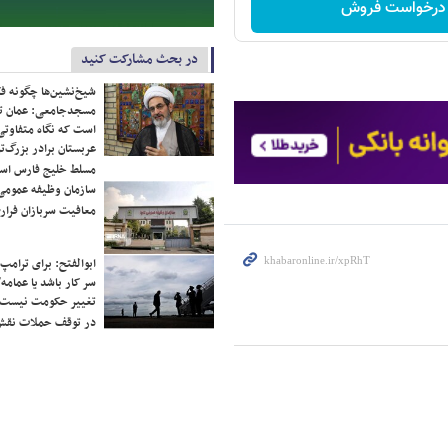
درخواست فروش
در بحث مشارکت کنید
شیخ‌نشین‌ها چگونه فک
مسجدجامعی: عمان تن
است که نگاه متفاوتی 
عربستان برادر بزرگ‌
مسلط خلیج فارس ا
سازمان وظیفه عمومی 
معافیت سربازان فراری
ابوالفتح: برای ترامپ
سر کار باشد یا عمامه/
تغییر حکومت نیست/ 
در توقف حملات نقش