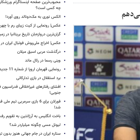
محبوب‌ترین صفحه اینستاگرام ورزشکاران
چه کسی است؟
ی‌دهم
الکس نوری به مک‌دونالد روی آورد!
عکس| رونمایی از کیت زیبای رم با چهره
گران‌ترین دروازه‌بان تاریخ بریتانیا در زم
عکس| اخراج ملی‌پوش فوتبال ایران در 12 دقیقه!
درگذشت مربی اسبق میلان
وینی رسما در رئال ماند
رونمایی قهرمان اروپا از شماره 11 جدید
برد استقلال در بازی تدارکاتی
افشای رفتارهای غیراخلاقی فدراسیون فو
جنوبی!
فورلان برای 6 بازی سرمربی تیم مل
شد!
باخت انگلیس به آرژانتین به تقویم رفت
لیونل مسی چگونه میلیاردر شد؟
ستاره ایران در جام جهانی هنوز بدون ت