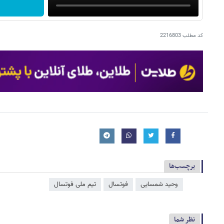
کد مطلب
2216803
برچسب‌ها
وحید شمسایی
فوتسال
تیم ملی فوتسال
نظر شما