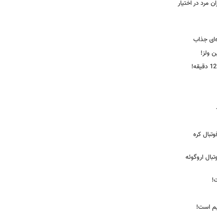
 مرد در اختیار
‌ای جذاب
ین ولز!
تبال کره
ی فوتبال اروگوئه
!
یم است!