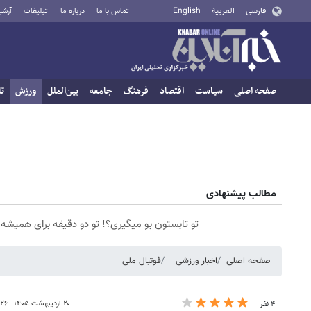
فارسی
العربية
English
تماس با ما
درباره ما
تبلیغات
آرشی
صفحه اصلی
سیاست
اقتصاد
فرهنگ
جامعه
بین‌الملل
ورزش
تا
مطالب پیشنهادی
تو تابستون بو میگیری؟! تو دو دقیقه برای همیش
صفحه اصلی
اخبار ورزشی
فوتبال ملی
۲۰ اردیبهشت ۱۴۰۵ - ۰۰:۲۶
۴ نفر