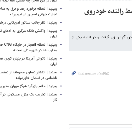
ایران در این ماجرا چه نقشی ایفا کرده
سط راننده خودروی
ببینید | لحظه برخورد رعد و برق به سا
تجارت جهانی اسپیرز در نیویورک
ببینید | نظر جالب سناتور آمریکایی دربار
ببینید | واکنش بانک مرکزی به ادعای تر
ایران
و آنها را زیر گرفت و در ادامه یکی از
ببینید |
مداربسته در شهرستان صحنه
‏ببینید | ناتوانی آمریکا در پنهان کردن 
ایران
ببینید | انتشار تصاویر محرمانه از تع
ناشناس در آسمان خاورمیانه
ببینید | خانم بازیگر: هرگز مهران مدیری
ببینید | تخریب یک منزل مسکونی در آباد
گاز