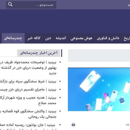
و
ریخ
دانش و فناوری
هوش مصنوعی
اندیشه
دین
کافه خبر
چندرسانه‌ای
آخرین اخبار چندرسانه‌ای
ببینید | توضیحات محمدجواد ظریف درب
پهلوی از وضعیت دریای خزر در گذشته و
جدید
ببینید | شرط سخنگوی سپاه برای بازگش
ببینید | ماجرای تقسیم دریای خزر چیس
ببینید | هدیه عجیب و ویژه شهردار آرکل
محمد صلاح
ببینید | واکنش سخنگوی قوه قضائیه به
جنجالی یک روحانی
‏ ببینید | جان بولتون: روسیه آماده حمل