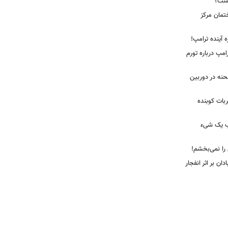
 است؟
ختمان مرکز
ه آینده ترامپ!
امپ درباره تورم
 لحظه انفجار در جایگاه CNG صحنه در دوربین
ضربات کوبنده
قیب یک شیء
 را نمی‌بخشم!
ان بر اثر انفجار