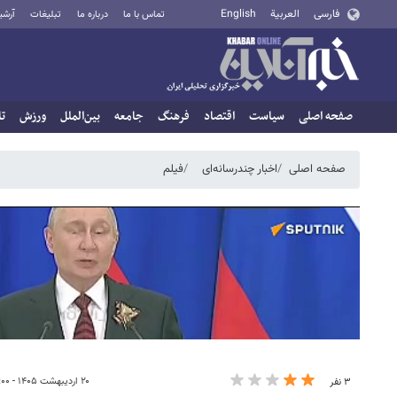
فارسی
العربية
English
تماس با ما
درباره ما
تبلیغات
آرشی
صفحه اصلی
سیاست
اقتصاد
فرهنگ
جامعه
بین‌الملل
ورزش
تا
صفحه اصلی
اخبار چندرسانه‌ای
فیلم
۲۰ اردیبهشت ۱۴۰۵ - ۰۹:۰۰
۳ نفر