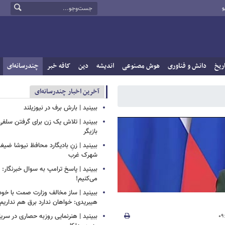
و
ریخ
دانش و فناوری
هوش مصنوعی
اندیشه
دین
کافه خبر
چندرسانه‌ای
آخرین اخبار چندرسانه‌ای
ببینید | بارش برف در نیوزیلند
ببینید | تلاش یک زن برای گرفتن سلف
بازیگر
ببینید | زنِ بادیگارد محافظ نیوشا ض
شهرک غرب
ببینید | پاسخ ترامپ به سوال خبرنگار: م
می‌کنیم!
ببینید | ساز مخالف وزارت صمت با خود
هیبریدی: خواهان ندارد برق هم نداریم!
ببینید | هنرنمایی روزبه حصاری در سر