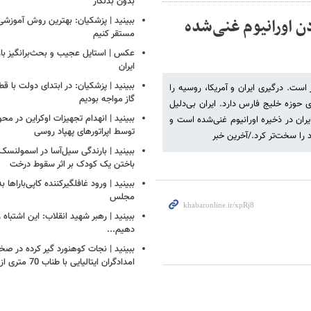
بدون بدلکار
ن اورانیوم غنی‌شده
ببینید | پزشکیان: بهترین روش آموزشی د
مستقر کنیم
عکس | استایل عجیب و بحث‌برانگیز باز
ایران
ببینید | پزشکیان: در ابتدای دولت با ق
است. درگیری ایران و آمریکا، روسیه را
گاز مواجه بودیم
 حوزه خلیج فارس دارد. ایران بی‌دلیل
ببینید | انهدام تجهیزات اوکراین در محو
یران در ذخیره اورانیوم غنی‌شده است و
توسط اپراتورهای پهپاد روسی
را سخت‌تر کرد./آخرین خبر
ببینید | بارندگی سیل‌آسا در اسمولنس
باختن یک کودک بر اثر سقوط درخت
ببینید | ورود غافلگیرکننده کاپی‌باراها 
مجلس
ببینید | رهبر شهید انقلاب: این اشتباه را
دهیم...
ببینید | نجات کوهنورد گیر کرده در ص
امدادگران ایتالیایی با طناب 70 متری از بالگرد