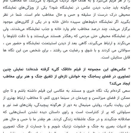
را از هر فریم می‌گیرد و به هدف خود نزدیک می‌شود یا می‌رسد، اما مخاطب عام
چگونه باید جذب دیدن عکس در نمایشگاه شود؟ یکی از ویژگی‌های نمایشگاه
محیطی درک درست از سلیقه و حس و حال مخاطب عام است. شما در نظر
بگیرید اگر نمایشگاه «بلوط‌های سپید» داخل خانه و در یکی از گالری‌های موجود
برگزار می‌شد، چند درصد مخاطب عام وارد خانه و جذب نمایشگاه می‌شدند، ولی
در نمایشگاه محیطی حتی مردمی که رهگذر هستند می‌ایستند و با دقت تابلوها را
می‌نگرند و ارتباط می‌گیرند، گاهی بعد از دیدن استیتمنت نمایشگاه و حضور من ،
سوالاتی می کردند و با شوق و رضایت می رفتند ، برای شخص من این نگاه ها
قابل ستایش است.
*
عکس‌های این مجموعه از فیلم «اتاقک گلی» گرفته شده‌اند؛ نمایش چنین
تصاویری در فضای پساجنگ چه خوانش تازه‌ای از تلفیق جنگ و هنر برای مخاطب
ایجاد می‌کند؟
سعی کرده‌ام یک نگاه خبری و مستند به عکاسی این فیلم داشته باشم و تا جای
ممکن از فضای میزانسن و چیدمان در سینما دوری کنم، تا مخاطب ارتباط بهتری از
این روایت بگیرد، روایتی مینیمال به دور از هرگونه پیچیدگی، پلان‌های ضد نور و
سیلوئتی که پر از کنتراست است و راوی داستان دیده نشدن انسان‌هایی که
صادقانه جنگیدند و در جنگ عاشقانه زندگی کردند. هر چقدر ما با حس و حال هنر
و ادبیات بصری به جنگ و خشونت نزدیک شویم و با جسارت از جنگ تصویری