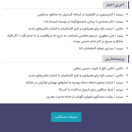
آخرین اخبار
ببینید | آتش‌سوزی در کالیفرنیا در آستانه گسترش به مناطق مسکونی
ببینید | نادر محمدی با پرتابی منجنیق‌گونه در روسیه خبرساز شد!
عکس | دردسر تازه برای همیلتون و کیم کارداشیان با انتشار عکس‌های جدید
بینید | علی مطهری: مرحوم هاشمی شجاعت به خرج داد و واقعیت را به امام گفت / اگر افراد
صادق و صریح در کنار امام خمینی بودند...
ببینید | بیداری دوباره آتشفشان اتنا
پربیننده‌ترین
عکس | قابی تلخ از تابوت حسین پناهی
عکس | دردسر تازه برای همیلتون و کیم کارداشیان با انتشار عکس‌های جدید
ببینید | انتشار تصاویر لحظه حمله روسیه به انبارهای پهپادی اوکراین در خارکف
ببینید | شرط عراقچی برای شروع مذاکرات با آمریکا
ببینید | روایت سخنگوی شورای نگهبان از حمله به بیت رهبری
نسخه دسکتاپ