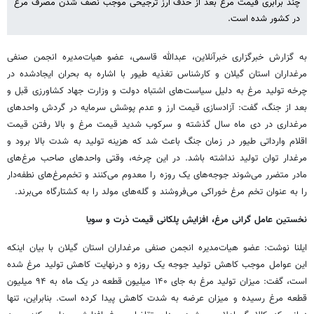
چند برابری قیمت مرغ بعد از حذف ارز ترجیحی موجب نصف شدن مصرف مرغ
در کشور شده است.
به گزارش خبرگزاری خبرآنلاین، عبدالله قاسمی، عضو هیات‌مدیره انجمن صنفی
مرغداران استان گیلان و کارشناس تغذیه طیور با اشاره به بحران ایجادشده در
چرخه تولید مرغ به دلیل سیاست‌های اشتباه دولت و وزارت جهاد کشاورزی قبل و
بعد از جنگ، گفت: آزادسازی قیمت ارز و عدم پوشش سرمایه در گردش واحدهای
مرغداری در دی ماه سال گذشته و سرکوب شدید قیمت مرغ و بالا رفتن قیمت
اقلام وارداتی طیور در زمان جنگ باعث شد که هزینه تولید به شدت بالا برود و
مرغدار توان تولید نداشته باشد. در این چرخه، وقتی واحدهای صاحب مرغ‌های
مادر متضرر می‌شوند جوجه‌های یک روزه را معدوم می‌کنند و تخم‌مرغ‌های نطفه‌دار
را به عنوان تخم مرغ خوراکی می‌فروشند و گله‌های مولد را به کشتارگاه می‌برند.
نخستین عامل گرانی مرغ، افزایش پلکانی قیمت ذرت و سویا
ایلنا نوشت: عضو هیات‌مدیره انجمن صنفی مرغداران استان گیلان با بیان اینکه
این عوامل موجب کاهش تولید جوجه یک روزه و درنهایت کاهش تولید مرغ شده
است، گفت: میزان تولید مرغ به جای ۱۴۰ میلیون قطعه در یک ماه به ۹۴ میلیون
قطعه مرغ رسیده و میزان عرضه به شدت کاهش پیدا کرده است. بنابراین، تنها