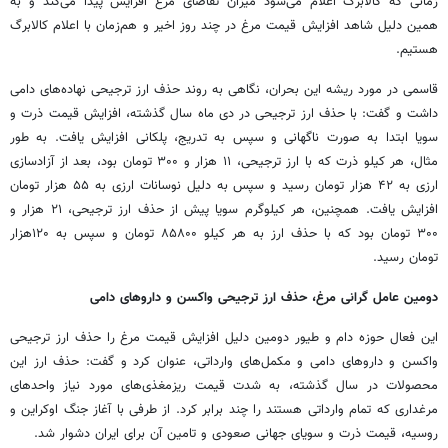
زمانی که کالابرگ اعلام می‌شود میزان تقاضای مرغ افزایش پیدا می‌کند و به
همین دلیل شاهد افزایش قیمت مرغ در چند روز اخیر و هم‌زمان با اعلام کالابرگ
هستیم.
قاسمی در مورد ریشه این بحران، نگاهی به روند حذف ارز ترجیحی نهاده‌های دامی
داشت و گفت: با حذف ارز ترجیحی در دی ماه سال گذشته، افزایش قیمت ذرت و
سویا ابتدا به صورت ناگهانی و سپس به تدریج، پلکانی افزایش یافت. به طور
مثال، هر کیلو ذرت که با ارز ترجیحی، ۱۱ هزار و ۳۰۰ تومان بود، بعد از آزادسازی
ارزی به ۴۲ هزار تومان رسید و سپس به دلیل نوسانات ارزی به ۵۵ هزار تومان
افزایش یافت. همچنین، هر کیلوگرم سویا پیش از حذف ارز ترجیحی، ۲۱ هزار و
۳۰۰ تومان بود که با حذف ارز به هر کیلو ۸۵۸۰۰ تومان و سپس به ۱۲۰هزار
تومان رسید.
دومین عامل گرانی مرغ، حذف ارز ترجیحی واکسن و داروهای دامی
این فعال حوزه دام و طیور دومین دلیل افزایش قیمت مرغ را حذف ارز ترجیحی
واکسن و داروهای دامی و مکمل‌های وارداتی، عنوان کرد و گفت: حذف ارز این
محصولات در سال گذشته، به شدت قیمت ریزمغذی‌های مورد نیاز واحدهای
مرغداری که تمام وارداتی هستند را چند برابر کرد. از طرفی با آغاز جنگ اوکراین و
روسیه، قیمت ذرت و سویای جهانی صعودی و تامین آن برای ایران دشوار شد.