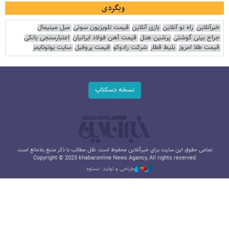
وبگردی
خبرآنلاین
راه نو آنلاین
بازی آنلاین
قیمت تلویزیون سونی
مبل مینیمال
جراح بینی گوشتی
پرشین هتل
قیمت آهن فولاد ایرانیان
اعتبارسنجی بانکی
قیمت طلا امروز
بلیط قطار
شرکت رادوکو
قیمت پروفیل
سایت یوتوتایمز
نسخه دسکتاپ
تمامی حقوق این سایت برای خبرآنلاین محفوظ است. نقل مطالب با ذکر منبع بلامانع است.
Copyright © 2025 khabaronline News Agancy, All rights reserved
طراحی و تولید: نستوه