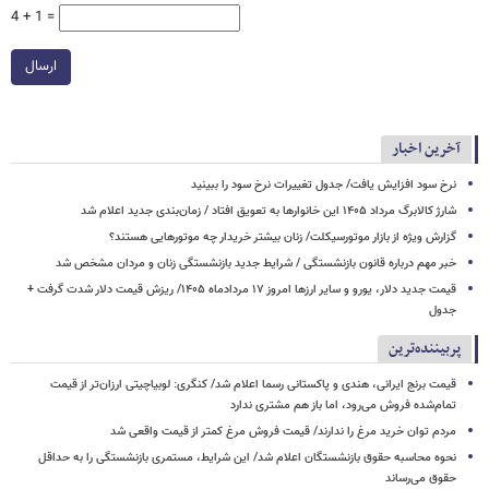
4 + 1 =
ارسال
آخرین اخبار
نرخ سود افزایش یافت/ جدول تغییرات نرخ سود را ببینید
شارژ کالابرگ مرداد ۱۴۰۵ این خانوارها به تعویق افتاد / زمان‌بندی جدید اعلام شد
گزارش ویژه از بازار موتورسیکلت/ زنان بیشتر خریدار چه موتورهایی هستند؟
خبر مهم درباره قانون بازنشستگی / شرایط جدید بازنشستگی زنان و مردان مشخص شد
قیمت جدید دلار، یورو و سایر ارزها امروز ۱۷ مردادماه ۱۴۰۵/ ریزش قیمت دلار شدت گرفت +
جدول
پربیننده‌ترین
قیمت برنج ایرانی، هندی و پاکستانی رسما اعلام شد/ کنگری: لوبیاچیتی ارزان‌تر از قیمت
تمام‌شده فروش می‌رود، اما باز هم مشتری ندارد
مردم توان خرید مرغ را ندارند/ قیمت فروش مرغ کمتر از قیمت واقعی شد
نحوه محاسبه حقوق بازنشستگان اعلام شد/ این شرایط، مستمری بازنشستگی را به حداقل
حقوق می‌رساند