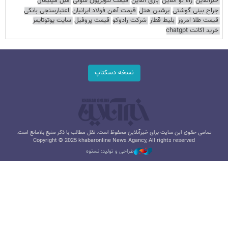
خبرآنلاین
راه نو آنلاین
بازی آنلاین
قیمت تلویزیون سونی
مبل مینیمال
جراح بینی گوشتی
پرشین هتل
قیمت آهن فولاد ایرانیان
اعتبارسنجی بانکی
قیمت طلا امروز
بلیط قطار
شرکت رادوکو
قیمت پروفیل
سایت یوتوتایمز
خرید اکانت chatgpt
نسخه دسکتاپ
تمامی حقوق این سایت برای خبرآنلاین محفوظ است. نقل مطالب با ذکر منبع بلامانع است.
Copyright © 2025 khabaronline News Agancy, All rights reserved
طراحی و تولید: نستوه