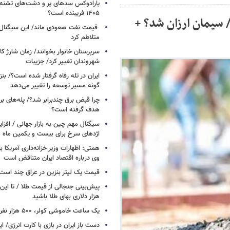
پارادوکس سدهای پر و دشت‌های تشنه/ چ
۱۴۰۵ فریبنده است؟
یمت جدید سیمان امروز ۲۰ اردیبهشت ۱۴۰۵/ سیمان ارزان شد؟ +
قیمت نفت صعودی ماند/ این سیگنال‌ها 
متلاطم کرد
سرپرستان خانوار بخوانند/ زمان شارژ کا
شهروندان تغییر کرد/ جزییات
ایران در تله رفاه گرفتار شده است؟/ بنز
گونه مسیر توسعه را تغییر می‌دهد
چرا قبض برق چندبرابر شد؟/ پله‌های بر
هدف گرفته است؟
سیگنال‌ مهم چین به بازار جهانی / افزا
اژدهای سرخ برای بیست و یکمین ماه م
همتی: اظهارات وزیر خزانه‌داری آمریکا ب
وی درباره اقتصاد ایران متناقض است
قیمت یک لیتر بنزین در عراق چند است
پیش‌بینی جنجالی از قیمت طلا / تا این 
هزار دلاری بهای طلا باشید
یک ساعت خاموشی کولر، ۵۰۰ هزار نفر را سیراب می‌کند
دست باز ایران در بازی با کارت انرژی/ ا