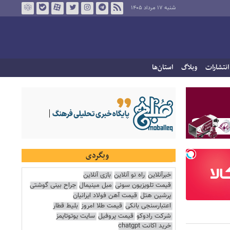
شنبه ۱۷ مرداد ۱۴۰۵
انتشارات
وبلاگ
استان‌ها
وبگردی
خبرآنلاین
راه نو آنلاین
بازی آنلاین
قیمت تلویزیون سونی
مبل مینیمال
جراح بینی گوشتی
پرشین هتل
قیمت آهن فولاد ایرانیان
اعتبارسنجی بانکی
قیمت طلا امروز
بلیط قطار
شرکت رادوکو
قیمت پروفیل
سایت یوتوتایمز
خرید اکانت chatgpt