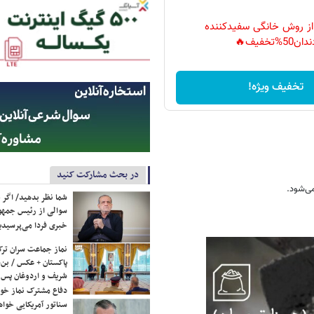
 از روش خانگی سفیدکننده
دان50%تخفیف🔥
تخفیف ویژه!
در بحث مشارکت کنید
شما نظر بدهید/ اگر خ
سوالی از رئیس جمه
خبری فردا می‌پرسیدی
نماز جماعت سران ترک
پاکستان + عکس / بن‌س
شریف و اردوغان پس ا
دفاع مشترک نماز خوا
سناتور آمریکایی خواه