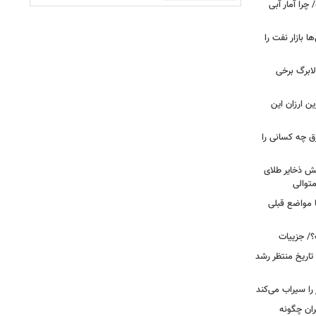
را آمار آبی
بازار نفت را
لابرگ برخی
ین ارزان این
ق چه کسانی را
یش ذخایر طلای
توالی
ا مواضع قبلی
؟/ جزییات
تاریخ منتظر رشد
یران چگونه