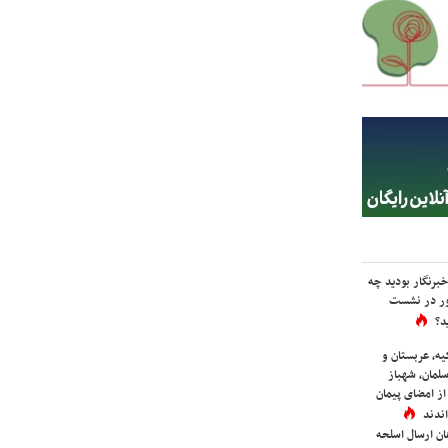
برنگار بودید چه
ور در نشست
د؟
یه، عربستان و
لمان، شهباز
ز امضای پیمان
ندند
ان ارسال اسلحه