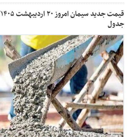
ق
جدول