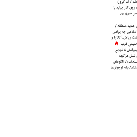
شد / تد کروز:
روی کار بیاید یا
جز جمهوری
 جدید منطقه /
اسلامی چه پیامی
لث ریاض، آنکارا و
 امنیتی غرب
ب‌وآتش تا تجمع
 نسل هرآنچه
دند»/ الگوهای
ند/ یقه نوجوان‌ها