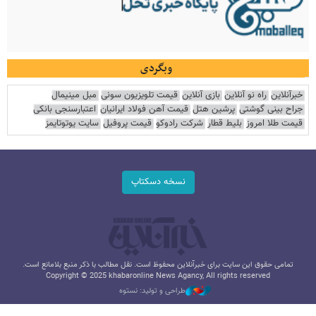
وبگردی
خبرآنلاین
راه نو آنلاین
بازی آنلاین
قیمت تلویزیون سونی
مبل مینیمال
جراح بینی گوشتی
پرشین هتل
قیمت آهن فولاد ایرانیان
اعتبارسنجی بانکی
قیمت طلا امروز
بلیط قطار
شرکت رادوکو
قیمت پروفیل
سایت یوتوتایمز
نسخه دسکتاپ
تمامی حقوق این سایت برای خبرآنلاین محفوظ است. نقل مطالب با ذکر منبع بلامانع است.
Copyright © 2025 khabaronline News Agancy, All rights reserved
طراحی و تولید: نستوه