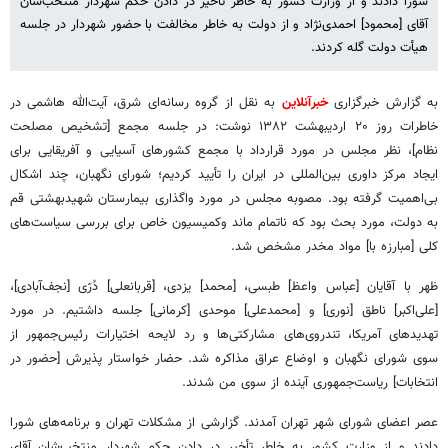
شورا دادند و از وزارت ‌کشور به خاطر تأخیر در دادن حکم شهردار منتخب‌شان‌
آقای [محمود] احمدی‌نژاد و از دولت به خاطر مخالفت با حضور شهردار در جلسه
هیأت دولت گله کردند.
به گزارش خبرگزاری
خبرآنلاین
به نقل از گروه رسانه‌ای شرق، آیت‌الله هاشمی در
خاطرات روز ۲۰ اردیبهشت ۱۳۸۲ نوشت: در جلسه مجمع [تشخیص مصلحت
نظام]، نظر مجلس در مورد قرارداد با مجمع کشورهای آسیایی و آفریقایی برای
ایجاد مرکز داوری بین‌المللی در ایران را تأیید کردیم؛ شورای نگهبان، چند اشکال
بی‌اهمیت‌ گرفته بود. مصوبه مجلس در مورد واگذاری بیمارستان شهیدبهشتی قم
به دولت، مورد بحث بود که ناتمام ماند وکمیسیون خاص برای بررسی سیاست‌های‌
کلی [مبارزه با] مواد مخدر مشخص شد.
ظهر با آقایان [عباس واعظ] طبسی، [محمد] یزدی، [قربانعلی] دُرّی [نجف‌آبادی]،
[علی‌اکبر] ناطق [نوری] و [محمدعلی] موحدی [کرمانی] جلسه داشتیم. در مورد
تهدیدهای‌ آمریکا، تندروی‌های مشارکتی‌ها و رد لایحه اختیارات رئیس‌جمهور از
سوی شورای نگهبان و اوضاع عراق مذاکره شد. حضار خواستار پذیرش [حضور در
انتخابات] ریاست‌جمهوری آینده از سوی من شدند.
عصر اعضای شورای شهر تهران آمدند. گزارشی از مشکلات تهران و برنامه‌های شورا
دادند و از وزارت ‌کشور به خاطر تأخیر در دادن حکم شهردار منتخب‌شان‌ آقای