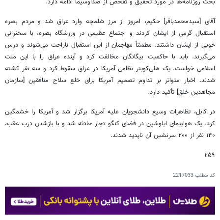
بحث روزنامه‌ها در مورد تحقیق و تفحص از صداوسیما ادامه دارد.
آقای [سیدمحمدباقر] حکیم، امروز از مرز شلمچه وارد عراق شد و مردم بصره
استقبال گرمی از ایشان کردند و اجتماع عظیمی در ورزشگاه بصره، با سخنرانی
خوبی از ایشان داشتند. مطمئناً مهاجمان از این استقبال ناراحت می‌شوند و درس
می‌گیرند. باید با حاکمیت بیگانگان مخالفت کرد و آینده عراق را با این ملت
اسلامی خواست. یک هلی‌کوپتر نظامی آمریکا در عراق سقوط‌ کرد و سه نفر کشته
شدند. اخبار متواتر بر تداوم تصمیم آمریکا برای خلع سلاح منافقین [سازمان
مجاهدین خلق] تأکید دارد.
در کابل، تظاهرات وسیع دانشجویان علیه‌ آمریکا برگزار شد و آمریکا را خشمگین‌
کرد. یک هواپیمای ایلوشین در فضای‌ کنگو دچار حادثه شد و با بازشدن درب عقب،
۱۴۰ نفر از ۲۰۰ سرنشین آن ناپدید شدند.
۲۵۹
کد مطلب
2217033