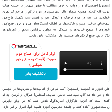
[محمود] احمدی‌نژاد و از دولت به خاطر مخالفت با حضور شهردار در جلسه هیأت
دولت گله کردند. مصوبه شورای ‌عالی شهرسازی در مورد تراکم را مزاحم‌ کار تهران
خواندند. من هم در مورد ترافیک و آلودگی هوا و فضای سبز، تکمیل طرح‌های
نیمه‌تمام، ساختن مترو و پارک‌سوار در اطراف ایستگاه‌های مترو و برای جمع‌آوری
خودروها از سطح خیابان‌ها و رسیدگی به عوامل نارضایتی مردم از شهرداری‌ها
تذکر دادم. جمع پُرانگیزه‌ای هستند، ولی مشکلات زیادی دارند.
ابزار کامل برای اصلاح مو و
صورت (قیمت رو ببینی باور
نمیکنی!)
باتخفیف بخر
علی اخوی‌زاده [نماینده رفسنجان] آمد. شرحی از فعالیت‌ها و تندروی‌ها در مجلس
داد و خبر داد که آقای سیداحمد خاتمی، نماینده [مجلس] خبرگان از کرمان، به او
گفته است که [حزب] کارگزاران [سازندگی]، تلاش‌ کنند که مرا برای پذیرش
ریاست‌جمهوری آماده کنند و جامعه مدرسین [حوزه علمیه قم]، اصرار بر امر دارد.