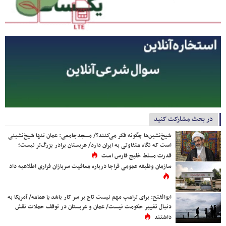
در بحث مشارکت کنید
شیخ‌نشین‌ها چگونه فکر می‌کنند؟/ مسجدجامعی: عمان تنها شیخ‌نشینی
است که نگاه متفاوتی به ایران دارد/ عربستان برادر بزرگ‌تر نیست؛
قدرت مسلط خلیج فارس است
سازمان وظیفه عمومی فراجا درباره معافیت سربازان فراری اطلاعیه داد
ابوالفتح: برای ترامپ مهم نیست تاج بر سر کار باشد یا عمامه/ آمریکا به
دنبال تغییر حکومت نیست/ عمان و عربستان در توقف حملات نقش
داشتند