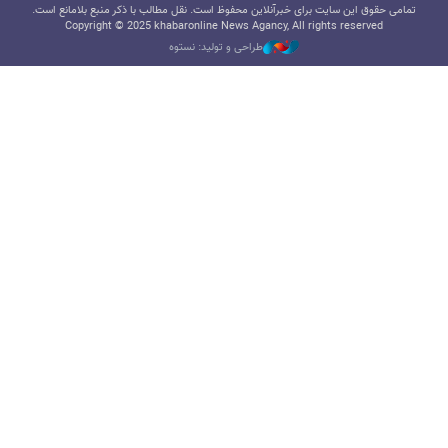
تمامی حقوق این سایت برای خبرآنلاین محفوظ است. نقل مطالب با ذکر منبع بلامانع است.
Copyright © 2025 khabaronline News Agancy, All rights reserved
طراحی و تولید: نستوه