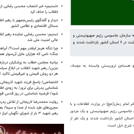
«تسنیم» خبر انتصاب محسن رضایی از 
انقلاب را حذف کرد
دیدار و گفتگوی رئیس‌جمهور با رهبر انقل
مسائل اقتصادی و نظامی کشور
تسنیم: محسن رضایی نماینده رهبر انق
 به سازمان جاسوسی رژیم صهیونیستی و
عالی امنیت ملی شد
یک مزدور که قصد انتقال اطلاعات یکی از مراکز نظامی به خارج از کشور را داشت در ۶ استان کشور بازداشت شدند و
چرا تنگه هرمز اینقدر مهم است؟/ آبراهه
جنگ؛ نامی که هزاران مایل آن‌سوتر هم 
بیانیه مجلس خطاب به پزشکیان دربار
و هسته‌ی تروریستی وابسته به موساد،
بنزین/ رهبر شهید انقلاب در ابلاغ سیا
هر دو روش قیمتی و غیرقیمتی تاکید کرد
اختصاصی/ پاسخ فرزند شهید لاریجانی 
شناسایی پدرش برای ترور/ به زودی اطل
شود/ فرضیه شناسایی در روز قدس ق
روایت محمدرضا لاریجانی از تلاش پدر
 امام زمان(عج) در وزارت اطلاعات و با
مجری‌های طرد شده از صدا و سیما/ بعد
ان جاسوسی رژیم صهیونیستی و یک مزدور
رهبر شهید ۳ بار از شورای نگهبان ابراز نارضایتی کردند
 قصد انتقال اطلاعات یکی از مراکز نظامی به خارج از کشور را داشت در ۶ استان کشور بازداشت شدند و یک نفر از
ه شرح ذیل است: