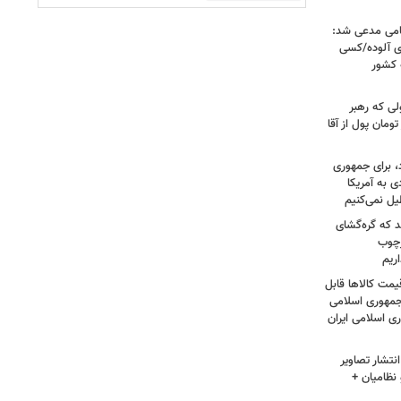
امی مدعی شد:
ای آلوده/کسی
ه کشور
لی که رهبر
ت؛ حاج خانم ۳۰۰ هزار تومان پول از آقا
، برای جمهوری
 به آمریکا
یل نمی‌کنیم
د که گره‌گشای
رچوب
ریم
مت کالاها قابل
مهوری اسلامی
ی اسلامی ایران
نتشار تصاویر
نظامیان +