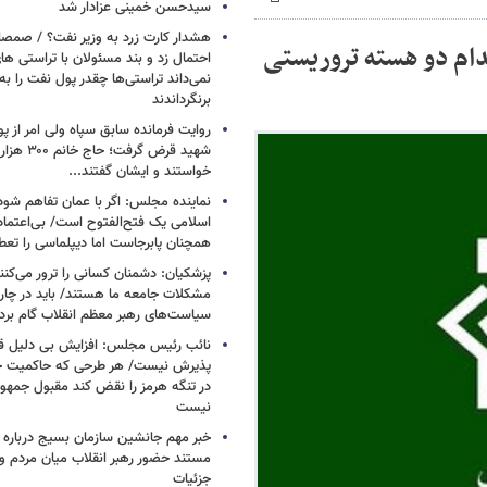
سیدحسن خمینی عزادار شد
هشدار کارت زرد به وزیر نفت؟ / صمص
دام دو هسته تروریستی
احتمال زد و بند مسئولان با تراستی ه
نمی‌داند تراستی‌ها چقدر پول نفت را ب
برنگرداندند
روایت فرمانده سابق سپاه ولی امر از پو
شهید قرض گرف
خواستند و ایشان گفتند...
نماینده مجلس: اگر با عمان تفاهم شود
اسلامی یک فتح‌الفتوح است/ بی‌اعتمادی
همچنان پابرجاست اما دیپلماسی را تعط
پزشکیان: دشمنان کسانی را ترور می‌کنن
مشکلات جامعه ما هستند/ باید در چا
سیاست‌های رهبر معظم انقلاب گام بردا
نائب رئیس مجلس: افزایش بی دلیل قی
پذیرش نیست/ هر طرحی که حاکمیت ج
در تنگه هرمز را نقض کند مقبول جمهور
نیست
خبر مهم جانشین سازمان بسیج درباره ا
مستند حضور رهبر انقلاب میان مردم و 
جزئیات