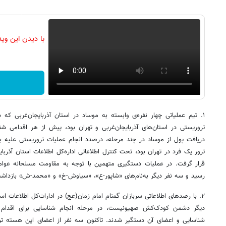
با دیدن این وی
۱. تیم عملیاتی چهار نفره‌ی وابسته به موساد در استان آذربایجان‌غربی که 
تروریستی در استان‌های آذربایجان‌غربی و تهران بود، پیش از هر اقدامی ش
دریافت پول از موساد در چند مرحله، درصدد انجام عملیات تروریستی علیه 
ترور یک فرد در تهران بود، تحت کنترل اطلاعاتی اداره‌کل اطلاعات استان آذربا
قرار گرفت. در عملیات دستگیری متهمین با توجه به مقاومت مسلحانه عوامل
رسید و سه نفر دیگر به‌نام‌های «شاپور-ع»، «سیاوش-خ» و «محمد-ش» بازداش
۲. با رصدهای اطلاعاتی سربازان گمنام امام زمان(عج) در ادارات‌کل اطلاعات ا
دیگر دشمن کودک‌کش صهیونیست، در مرحله انجام شناسایی برای اقدام ت
شناسایی و اعضای آن دستگیر شدند. تاکنون سه نفر از اعضای این هسته ترو