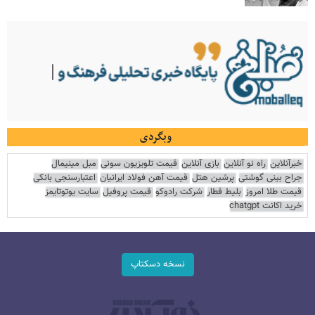
وبگردی
خبرآنلاین
راه نو آنلاین
بازی آنلاین
قیمت تلویزیون سونی
مبل مینیمال
جراح بینی گوشتی
پرشین هتل
قیمت آهن فولاد ایرانیان
اعتبارسنجی بانکی
قیمت طلا امروز
بلیط قطار
شرکت رادوکو
قیمت پروفیل
سایت یوتوتایمز
خرید اکانت chatgpt
نسخه دسکتاپ