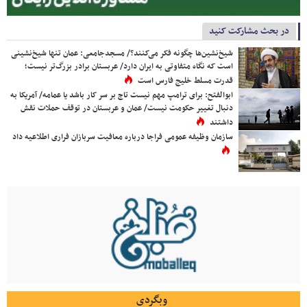
در بحث مشارکت کنید
شیخ‌نشین‌ها چگونه فکر می‌کنند؟/ مسجدجامعی: عمان تنها شیخ‌نشینی
است که نگاه متفاوتی به ایران دارد/ عربستان برادر بزرگ‌تر نیست؛
قدرت مسلط خلیج فارس است
ابوالفتح: برای ترامپ مهم نیست تاج بر سر کار باشد یا عمامه/ آمریکا به
دنبال تغییر حکومت نیست/ عمان و عربستان در توقف حملات نقش
داشتند
سازمان وظیفه عمومی فراجا درباره معافیت سربازان فراری اطلاعیه داد
وبگردی