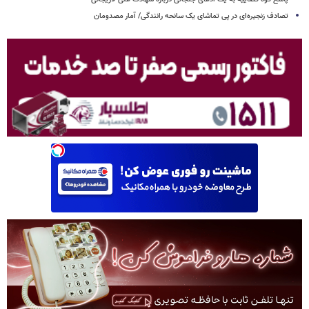
تصادف زنجیره‌ای در پی تماشای یک سانحه رانندگی/ آمار مصدومان