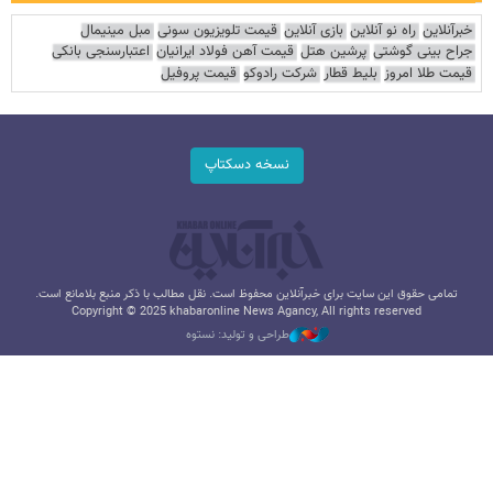
خبرآنلاین
راه نو آنلاین
بازی آنلاین
قیمت تلویزیون سونی
مبل مینیمال
جراح بینی گوشتی
پرشین هتل
قیمت آهن فولاد ایرانیان
اعتبارسنجی بانکی
قیمت طلا امروز
بلیط قطار
شرکت رادوکو
قیمت پروفیل
نسخه دسکتاپ
تمامی حقوق این سایت برای خبرآنلاین محفوظ است. نقل مطالب با ذکر منبع بلامانع است.
Copyright © 2025 khabaronline News Agancy, All rights reserved
طراحی و تولید: نستوه