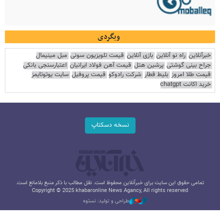
وبگردی
خبرآنلاین
راه نو آنلاین
بازی آنلاین
قیمت تلویزیون سونی
مبل مینیمال
جراح بینی گوشتی
پرشین هتل
قیمت آهن فولاد ایرانیان
اعتبارسنجی بانکی
قیمت طلا امروز
بلیط قطار
شرکت رادوکو
قیمت پروفیل
سایت یوتوتایمز
خرید اکانت chatgpt
نسخه دسکتاپ
تمامی حقوق این سایت برای خبرآنلاین محفوظ است. نقل مطالب با ذکر منبع بلامانع است.
Copyright © 2025 khabaronline News Agancy, All rights reserved
طراحی و تولید: نستوه