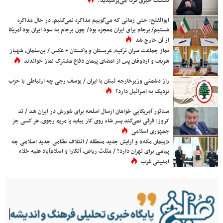
نشست خبری فردا می‌پرسیدید؟
ابوالفتح: حتی زمانی که می‌گوییم مذاکره نمی‌کنیم، در حال مذاکره
هستیم/ برجام برای ایران معجزه بود/ چون برجام به سود ایران بود آمریکا
از آن خارج شد
نماز جماعت سران ترکیه، عربستان و پاکستان + عکس / بن‌سلمان، شهباز
شریف و اردوغان پس از امضای پیمان دفاع مشترک نماز خواندند
راز دشمنی وزیرخارجه لبنان با ایران / یوسف رجی چه ارتباطی با حزب
نزدیک به اسرائیل دارد؟
سناتور آمریکایی خواهان ارسال اسلحه برای شورش در ایران شد / تد
کروز: فرقی نمی‌کند پسر شاه روی کار بیاید یا مریم رجوی، هر کسی جز
جمهوری اسلامی
«پیمان مکه» و آرایش جدید منطقه / ائتلاف نظامی جدید اسلامی چه
پیامی برای تهران دارد؟ / مثلث ریاض، آنکارا و اسلام‌آباد علیه خلاء
امنیتی غرب