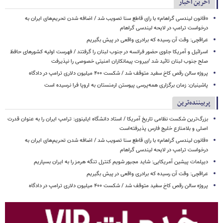
آخرین اخبار
«قانون لیندسی گراهام» با رای قاطع سنا تصویب شد / اضافه شدن تحریم‌های ایران به
درخواست ترامپ در لایحه لیندسی گراهام
عراقچی: وقت آن رسیده که برادری واقعی در پیش بگیریم
اسرائیل و آمریکا جلوی حضور فرانسه در جنوب لبنان را گرفتند / فهرست اولیه کشورهای حافظ
صلح جنوب لبنان تائید شد /بیروت پیمانکاران امنیتی خصوصی را نپذیرفت
پروژه سالن رقص کاخ سفید متوقف شد / شکست ۴۰۰ میلیون دلاری ترامپ در دادگاه
پاشینیان: زمان برگزاری همه‌پرسی پیوستن ارمنستان به اروپا فرا نرسیده است
پربیننده‌ترین
بزرگ‌ترین شکست نظامی تاریخ آمریکا / استاد دانشگاه ایلینوی: ترامپ ایران را به عنوان قدرت
اصلی و بلامنازع خلیج فارس پذیرفته‌است
«قانون لیندسی گراهام» با رای قاطع سنا تصویب شد / اضافه شدن تحریم‌های ایران به
درخواست ترامپ در لایحه لیندسی گراهام
دیپلمات پیشین آمریکایی: شاید مجبور شویم کنترل تنگه هرمز را به ایران بسپاریم
عراقچی: وقت آن رسیده که برادری واقعی در پیش بگیریم
پروژه سالن رقص کاخ سفید متوقف شد / شکست ۴۰۰ میلیون دلاری ترامپ در دادگاه