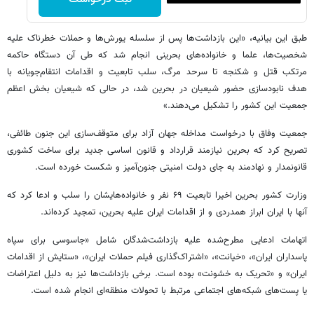
طبق این بیانیه، «این بازداشت‌ها پس از سلسله یورش‌ها و حملات خطرناک علیه
شخصیت‌ها، علما و خانواده‌های بحرینی انجام شد که طی آن دستگاه حاکمه
مرتکب قتل و شکنجه تا سرحد مرگ، سلب تابعیت و اقدامات انتقام‌جویانه با
هدف نابودسازی حضور شیعیان در بحرین شد، در حالی که شیعیان بخش اعظم
جمعیت این کشور را تشکیل می‌دهند.»
جمعیت وفاق با درخواست مداخله جهان آزاد برای متوقف‌سازی این جنون طائفی،
تصریح کرد که بحرین نیازمند قرارداد و قانون اساسی جدید برای ساخت کشوری
قانونمدار و نهادمند به جای دولت امنیتی جنون‌آمیز و شکست خورده است.
وزارت کشور بحرین اخیرا تابعیت ۶۹ نفر و خانواده‌هایشان را سلب و ادعا کرد که
آنها با ایران ابراز همدردی و از اقدامات ایران علیه بحرین، تمجید کرده‌اند.
اتهامات ادعایی مطرح‌شده علیه بازداشت‌شدگان شامل «جاسوسی برای سپاه
پاسداران ایران»، «خیانت»، «اشتراک‌گذاری فیلم حملات ایران»، «ستایش از اقدامات
ایران» و «تحریک به خشونت» بوده است. برخی بازداشت‌ها نیز به دلیل اعتراضات
یا پست‌های شبکه‌های اجتماعی مرتبط با تحولات منطقه‌ای انجام شده است.