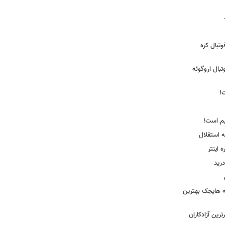
تبال کره
ی فوتبال اروگوئه
!
یم است!
ه استقلال
اینتر
درید
نه هایجک بهترین
رین آزادکاران