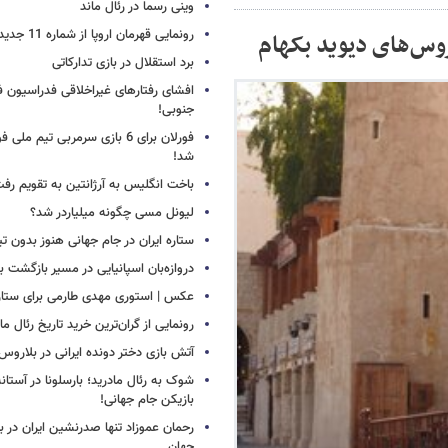
وینی رسما در رئال ماند
رونمایی قهرمان اروپا از شماره 11 جدید
وس‌های دیوید بکهام
برد استقلال در بازی تدارکاتی
افشای رفتارهای غیراخلاقی فدراسیون فو
جنوبی!
فورلان برای 6 بازی سرمربی تیم مل
شد!
باخت انگلیس به آرژانتین به تقویم رفت
لیونل مسی چگونه میلیاردر شد؟
ستاره ایران در جام جهانی هنوز بدون ت
دروازه‌بان اسپانیایی در مسیر بازگشت ب
عکس | استوری مهدی طارمی برای ستاره 
رونمایی از گران‌ترین خرید تاریخ رئال ما
آتش بازی دختر دونده ایرانی در بلاروس
شوک به رئال مادرید؛ بارسلونا در آستا
بازیکن جام جهانی!
رحمان عموزاد تنها صدرنشین ایران در برت
جهان