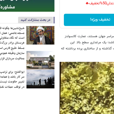
دان50%تخفیف🔥
تخفیف ویژه!
در بحث مشارکت کنید
شیخ‌نشین‌ها چگونه فک
مسجدجامعی: عمان تن
 سراسر جهان هستند، عمارت کاتسولدز
است که نگاه متفاوتی 
باشد؛ یک مرغداری سطح بالا. این
عربستان برادر بزرگ‌
مسلط خلیج فارس ا
تراک گذاشته و از ساختاری پرده برداشته که
سازمان وظیفه عمومی 
معافیت سربازان فراری
ابوالفتح: برای ترامپ
سر کار باشد یا عمامه/
تغییر حکومت نیست/ 
در توقف حملات نقش