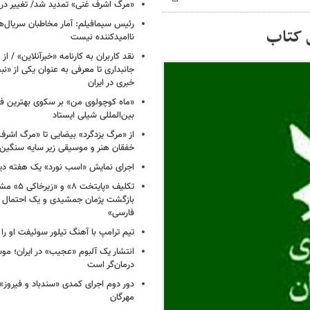
​​​​​​​«مرگ اشرف غنی» تمدید شد/ تغییر د
رئیس سیمافیلم: آمار مخاطبان سریال‌ها
 کتاب
ناامیدکننده نیست
نقد کاربران به کارنامه «خبرآنلاین» / از
جانبداری تا معرفی به عنوان یکی از «ن
خبری در ایران
«ماه کوچولوی من» بر سکوی بهترین فی
بین‌المللی شیلی ایستاد
از «مرگ یزدگرد» بیضایی تا «مرگ اشرف
خفقان هنر و موسیقی زیر سایه سنگین 
اجرای نمایش «اسب نورد» یک هفته دی
تکلیف «پایتخت
بازگشت پژمان جمشیدی و یک احتمال د
فارسی»
تیم ترامپ با آهنگ تیلور سوئیفت او ر
انتشار یک آلبوم «عجیب» در ایران؛ مو
درمان‌گر است
دور دوم اجرای کمدی «سندباد و فیروز»
مهرگان