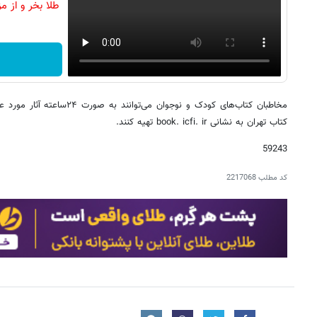
طلا بخر و از م
مخاطبان کتاب‌های کودک و نوجوان م
کتاب تهران به نشانی book. icfi. ir تهیه کنند.
59243
کد مطلب
2217068