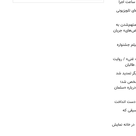
ر ساعت اجرا
ی تلویزیونی
 متهم‌شدن به
بض‌های» جریان
لم جشنواره
 غنی» / روایت
طالبان
گر تمدید شد
 ۸» و «زیرخاکی ۵» مشخص شد؛
رباره «سلمان
ا دست انداخت
سیقی که
 در خانه نمایش