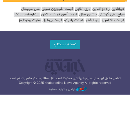
خبرآنلاین
راه نو آنلاین
بازی آنلاین
قیمت تلویزیون سونی
مبل مینیمال
جراح بینی گوشتی
پرشین هتل
قیمت آهن فولاد ایرانیان
اعتبارسنجی بانکی
قیمت طلا امروز
بلیط قطار
شرکت رادوکو
قیمت پروفیل
سایت یوتوتایمز
نسخه دسکتاپ
تمامی حقوق این سایت برای خبرآنلاین محفوظ است. نقل مطالب با ذکر منبع بلامانع است.
Copyright © 2025 khabaronline News Agancy, All rights reserved
طراحی و تولید: نستوه