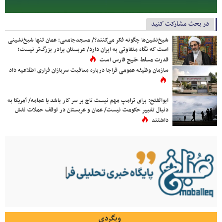
در بحث مشارکت کنید
شیخ‌نشین‌ها چگونه فکر می‌کنند؟/ مسجدجامعی: عمان تنها شیخ‌نشینی
است که نگاه متفاوتی به ایران دارد/ عربستان برادر بزرگ‌تر نیست؛
قدرت مسلط خلیج فارس است
سازمان وظیفه عمومی فراجا درباره معافیت سربازان فراری اطلاعیه داد
ابوالفتح: برای ترامپ مهم نیست تاج بر سر کار باشد یا عمامه/ آمریکا به
دنبال تغییر حکومت نیست/ عمان و عربستان در توقف حملات نقش
داشتند
وبگردی