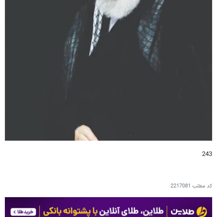
243
کد مطلب
2217081