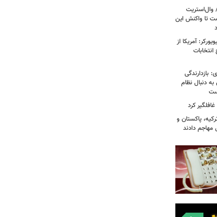
 وال‌استریت
ست تا واکنش این
ورکر: آمریکا از
 انتخابات
: بازدارندگی
 به دنبال نظام
است
غافلگیر کرد
کیه، پاکستان و
 مهاجم دادند