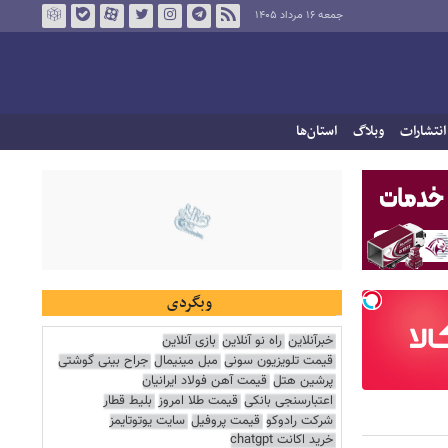
جمعه ۱۶ مرداد ۱۴۰۵
انتشارات
وبلاگ
استان‌ها
وبگردی
خبرآنلاین
راه نو آنلاین
بازی آنلاین
قیمت تلویزیون سونی
مبل مینیمال
جراح بینی گوشتی
پرشین هتل
قیمت آهن فولاد ایرانیان
اعتبارسنجی بانکی
قیمت طلا امروز
بلیط قطار
شرکت رادوکو
قیمت پروفیل
سایت یوتوتایمز
خرید اکانت chatgpt