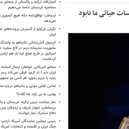
انصارالله: ترکیه و پاکستان از متجاوز ح
محاصره عربستان ادامه می‌دهیم
سات حیاتی ما نابود
اردوغان: توافق‌نامه مکه هیچ کشوری ر
نمی‌دهد
نگرانی تل‌آویو از گسترش پرونده‌های ج
ایران
کپسول آتش‌نشانی نتانیاهو به واشنگتن
مأموریت محرمانه درمر در کاخ سفید؛ دو
اسرائیل در طرح صلح غزه باز هم ترام
کرده‌است
سناتور آمریکایی خواهان ارسال اسلحه
ایران شد / تد کروز: فرقی نمی‌کند پسر 
بیاید یا مریم رجوی، هر کسی جز جمهو
تماس تلفنی مودی و نتانیاهو درباره تح
پوتین به بن زاید چه گفت؟
نماز جماعت سران ترکیه، عربستان و پ
بن‌سلمان، شهباز شریف و اردوغان پس ا
دفاع مشترک نماز خواندند
رئیس مجلس نمایندگان آمریکا: ترامپ 
جنگ ایران بر اقتصاد و انتخابات آمریکا