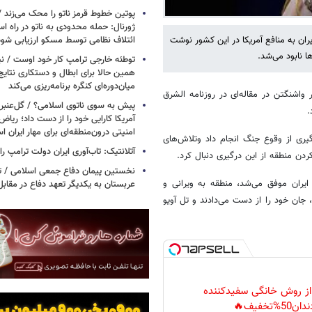
پوتین خطوط قرمز ناتو را محک می‌زند /
ژورنال: حمله محدودی به ناتو در راه ا
ائتلاف نظامی توسط مسکو ارزیابی شود
ان به منافع آمریکا در این کشور نوشت
 نابود می‌شد.
توطئه خارجی ترامپ کار خود اوست / نیوی
همین حالا برای ابطال و دستکاری نتایج
میان‌دوره‌ای کنگره برنامه‌ریزی می‌کند
واشنگتن در مقاله‌ای در روزنامه الشرق
پیش به سوی ناتوی اسلامی؟ / گل‌عنبری
.
آمریکا کارایی خود را از دست داد؛ ریاض
امنیتی درون‌منطقه‌ای برای مهار ایران 
گیری از وقوع جنگ انجام داد وتلاش‌های
آتلانتیک: تاب‌آوری ایران دولت ترامپ را 
ردن منطقه از این درگیری دنبال کرد.
نخستین پیمان دفاع جمعی اسلامی / تر
یران موفق می‌شد، منطقه به ویرانی و
عربستان به یکدیگر تعهد دفاع در مقابل
جان خود را از دست می‌دادند و تل آویو
 از روش خانگی سفیدکننده
دان50%تخفیف🔥