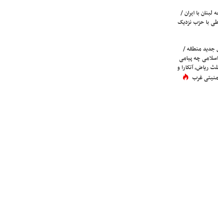
لبنان با ایران /
ی با حزب نزدیک
 جدید منطقه /
اسلامی چه پیامی
لث ریاض، آنکارا و
 امنیتی غرب