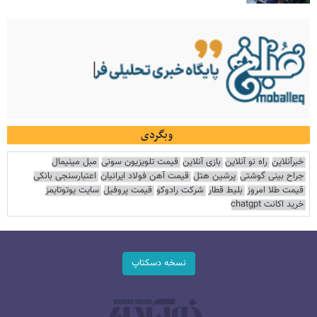
وبگردی
خبرآنلاین
راه نو آنلاین
بازی آنلاین
قیمت تلویزیون سونی
مبل مینیمال
جراح بینی گوشتی
پرشین هتل
قیمت آهن فولاد ایرانیان
اعتبارسنجی بانکی
قیمت طلا امروز
بلیط قطار
شرکت رادوکو
قیمت پروفیل
سایت یوتوتایمز
خرید اکانت chatgpt
نسخه دسکتاپ