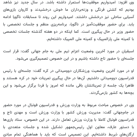
وی افزود: امیدواریم موفقیت‌ها استمرار داشته باشد. در سال جدید نیز شاهد
بودیم که کشتی فرنگی و وزنه‌برداران ما خوش درخشیدند و کاروان بازی‌های
آسیایی ساحلی نیز درخشش داشتند. امیدواریم این روند تا مسابقات ناگویا ادامه
یابد. برای حضور موفقیت‌آمیز در ناگویا، برنامه‌ریزی منظم و جلسات تخصصی با
حضور وزیر در حال پیگیری است. کما اینکه در دو هفته گذشته جلسات تخصصی
با کمیته ملی پارالمپیک و کمیته ملی المپیک داشته‌ایم.
اسبقیان در مورد آخرین وضعیت اعزام تیم ملی به جام جهانی گفت: قرار است
جلسه‌ای با حضور تاج داشته باشیم و در این خصوص تصمیم‌گیری می‌شود.
او در مورد آخرین وضعیت ورزشکاران دوومیدانی در کره گفت: جلسه‌ای با رئیس
فدراسیون دوومیدانی داشتیم. آن‌ها در حال پیگیری تمرینات خود در کره هستند و
ظاهرا یک جلسه از تمریناتشان باقی مانده که امروز یا فردا برگزار می‌شود و این
بچه‌ها به کشور بازمی‌گردند.
وی در خصوص مباحث مربوط به وزارت ورزش و فدراسیون فوتبال در مورد حضور
در جام‌جهانی گفت: مدیریت ورزش کشور با وزارت ورزش است و مهدی تاج و
فدراسیون فوتبال کاملا با وزارت ورزش تعامل دارند. در این خصوص، ستاد بازی‌ها
با دستور عارف، معاون اول رئیس‌جمهور تشکیل شده و جلسات متعددی با
ارگان‌های ذیربط داشته‌ایم. این تصمیمی است که باید با هماهنگی تمام مبادی