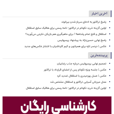
آخرین اخبار
پاسخ تراکتور به ادعای سرباز شدن بیرانوند
اولین گزینه خرید نکونام در تراکتور؛ نامه رسمی برای هافبک سابق استقلال
استقلال و فتح تمام رشته‌ها! / برای ماهیگیری هم بازیکن خارجی می‌آورید؟
پاسخ نهایی حسین‌نژاد به پیشنهاد پرسپولیس
عکس | دردسر تازه برای همیلتون و کیم کارداشیان با انتشار عکس‌های جدید
پربیننده‌ترین
تصمیم نهایی پرسپولیس درباره جذب رضاییان
عکس | جلسه ویژه نکونام پس از امضای قرارداد با تراکتور
عکس | عسل پورحیدری با استقلال تمدید کرد
محل میزبانی آسیایی تراکتور و استقلال مشخص شد
اولین گزینه خرید نکونام در تراکتور؛ نامه رسمی برای هافبک سابق استقلال