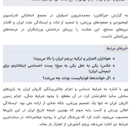
به گزارش خبرآنلاین؛ محمدشروین اسبقیان در مجمع انتخاباتی فدراسیون
کوهنوردی و صعودهای ورزشی، با تمجید از ثبات و ایستادگی ملت ایران و اقتدار
نیروهای مسلح، این صلابت را زیربنای درخشش ورزشکاران در عرصه‌های
بین‌المللی دانست.
خبرهای مرتبط
هواداران الجزایر و ترکیه پرچم ایران را بالا می‌برند!
عکس| یکی به نعل یکی به میخ؛ پست احساسی اینفانتینو برای
تیم‌ملی ایران!
اگر خواننده‌ها فوتبالیست بودند چه می‌شد؟
وی با اشاره به شرایط حساس و اعزام چالش‌برانگیز کاروان ایران به بازی‌های
ساحلی سانیا خاطرنشان کرد: در آن مقطع، با وجود شرایط جنگی، اعزام زمینی
کاروان ایران نه تنها یک تصمیم ورزشی، بلکه نمادی از اراده ملی بود. ایستادگی
اهالی ورزش و کسب رتبه سوم که بهترین نتیجه تاریخ ایران در این بازی‌ها
محسوب می‌شود، ثابت کرد که ورزشکار ایرانی با روحیه جوانمردانه، در سخت‌ترین
شرایط نیز اجازه نمی‌دهد پرچم کشورش از اهتزاز باز بماند.