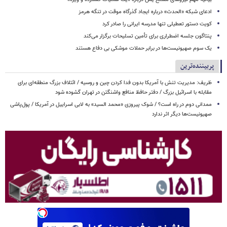
ادعای شبکه «الحدث» درباره ایجاد گذرگاه موقت در تنگه هرمز
کویت دستور تعطیلی تنها مدرسه ایرانی را صادر کرد
پنتاگون جلسه اضطراری برای تأمین تسلیحات برگزار می‌کند
یک‌ سوم صهیونیست‌ها در برابر حملات موشکی بی دفاع هستند
پربیننده‌ترین
ظریف: مدیریت تنش با آمریکا بدون فدا کردن چین و روسیه / ائتلاف بزرگ منطقه‌ای برای
مقابله با اسرائیل بزرگ / دفتر حافظ منافع واشنگتن در تهران گشوده شود
ممدانی دوم در راه است؟ / شوک پیروزی «محمد السید» به لابی اسراییل در آمریکا / پول‌پاشی
صهیونیست‌ها دیگر اثر ندارد