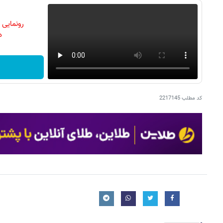
رونمایی
دن
کد مطلب
2217145