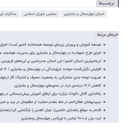
برچسب‌ها
استان چهارمحال و بختیاری
مجلس شورای اسلامی
مذاکرات ایرا
خبرهای مرتبط
توسعه آموزش و پرورش زیربنای توسعه همه‌جانبه کشور است/ اجرای ۱۵۱ پروژه نهضت توسعه
اجرای طرح «مهتاب» در چهارمحال و بختیاری برای مدیریت هوشمند مصرف
لرزه‌خیزترین استان کشور/ این استان صدرنشین پر لرزه‌های فروردین ۱۴۰۵
افزایش نگران‌کننده حوادث غرق‌شدگی در چهارمحال و بختیاری / ۱۲ فوتی در سال ۱۴۰۴
ضرورت توجه جدی مشترکین به وضعیت مصرف و اشتراک گاز درچهارم
کاهش ۱۷.۶ درصدی تردد در محورهای چهارمحال و بختیاری
راه‌اندازی کانال «کودک یاران» برای ارتقای آموزش پیش‌دبستانی در چه
سپیدپوشان هلال‌احمر در خط مقدم حمایت از مظلومان در نبرد و تحری
اقدام به موقع راهداران خانمیرزا، تونل الغدیر را بازگشایی کرد/راهدارا
ثبت یش از۷۰۰۰ تماس با اورژانس چهارمحال وبختیاری