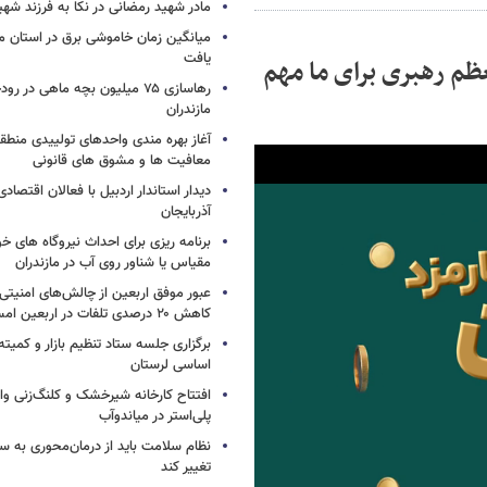
مادر شهید رمضانی در نکا به فرزند 
میانگین زمان خاموشی برق در استان م
یافت
م رهبری برای ما مهم
رهاسازی ۷۵ میلیون بچه ماهی در ر
مازندران
آغاز بهره مندی واحدهای تولییدی منطقه 
معافیت ها و مشوق های قانونی
دیدار استاندار اردبیل با فعالان اقتصا
آذربایجان
برنامه ریزی برای احداث نیروگاه های
مقیاس یا شناور روی آب در مازندران
عبور موفق اربعین از چالش‌های امنیتی 
کاهش ۲۰ درصدی تلفات در اربعین امسال
برگزاری جلسه ستاد تنظیم بازار و کمیته
اساسی لرستان
افتتاح کارخانه شیرخشک و کلنگ‌زنی واح
پلی‌استر در میاندوآب
نظام سلامت باید از درمان‌محوری به 
تغییر کند