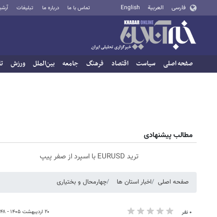
فارسی
العربية
English
تماس با ما
درباره ما
تبلیغات
آرشی
صفحه اصلی
سیاست
اقتصاد
فرهنگ
جامعه
بین‌الملل
ورزش
تا
مطالب پیشنهادی
ترید EURUSD با اسپرد از صفر پیپ
صفحه اصلی
اخبار استان ها
چهارمحال و بختیاری
۲۰ اردیبهشت ۱۴۰۵ - ۱۷:۴۸
۰ نفر