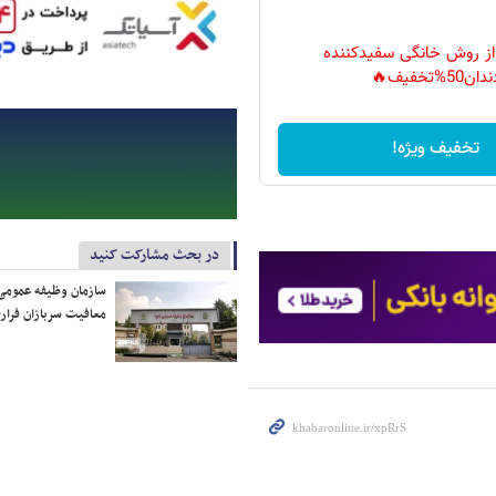
 از روش خانگی سفیدکننده
دان50%تخفیف🔥
تخفیف ویژه!
در بحث مشارکت کنید
سازمان وظیفه عمومی 
معافیت سربازان فراری