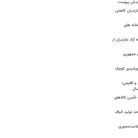
شهیدش پیوست
ازندران کاهش
ودخانه های
آزاد مازندران از
دی جمهوری
 خورشیدی کوچک
و اقلیمی؛
 تأمین کالاهای
د تولید الیاف
سلامت‌محوری