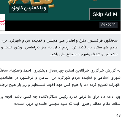
01:12
Mute
Settings
PIP
Enter
fullscreen
سخنگوی فراکسیون دفاع و اقتدار ملی مجلس و نماینده مردم شهرکرد، بن، 
مردم شهرستان بن تأکید کرد: پیام ایران به میز دیپلماسی روشن است و 
مشخص و شفاف رهبری و مصالح ملی باشد.
به گزارش خبرگزاری خبرآنلاین استان چهارمحال وبختیاری،
احمد راستینه
، سخنگ
شورای اسلامی و نماینده مردم شهرکرد، بن، سامان و فرخشهر، در هفتادمی
اظهارات تصریح کرد: «ما با هیچ کس عهد اخوت نبسته‌ایم و زیر بار هیچ برجا
وی ادامه داد برای ما فرقی ندارد رئیس مذاکره‌کننده چه کسی باشد، آنچه
شفاف مقام معظم رهبری، آیت‌الله سید مجتبی خامنه‌ای عزیز، است.»
48