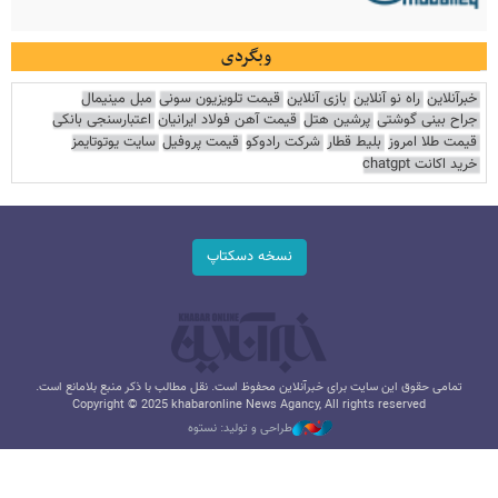
وبگردی
خبرآنلاین
راه نو آنلاین
بازی آنلاین
قیمت تلویزیون سونی
مبل مینیمال
جراح بینی گوشتی
پرشین هتل
قیمت آهن فولاد ایرانیان
اعتبارسنجی بانکی
قیمت طلا امروز
بلیط قطار
شرکت رادوکو
قیمت پروفیل
سایت یوتوتایمز
خرید اکانت chatgpt
نسخه دسکتاپ
تمامی حقوق این سایت برای خبرآنلاین محفوظ است. نقل مطالب با ذکر منبع بلامانع است.
Copyright © 2025 khabaronline News Agancy, All rights reserved
طراحی و تولید: نستوه