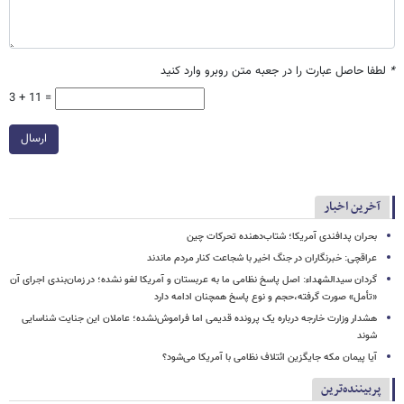
*
لطفا حاصل عبارت را در جعبه متن روبرو وارد کنید
3 + 11 =
ارسال
آخرین اخبار
بحران پدافندی آمریکا؛ شتاب‌دهنده تحرکات چین
عراقچی: خبرنگاران در جنگ اخیر با شجاعت کنار مردم ماندند
گردان سیدالشهداء: اصل پاسخ نظامی ما به عربستان و آمریکا لغو نشده؛ در زمان‌بندی اجرای آن
«تأمل» صورت گرفته،حجم و نوع پاسخ همچنان ادامه دارد
هشدار وزارت خارجه درباره یک پرونده قدیمی اما فراموش‌نشده؛ عاملان این جنایت شناسایی
شوند
آیا پیمان مکه جایگزین ائتلاف نظامی با آمریکا می‌شود؟
پربیننده‌ترین