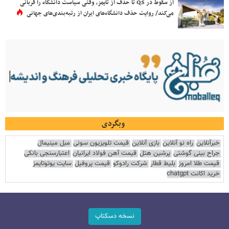
از سقوط در QS تا حذف از تایمز، وقتی سیاست دانشگاه را قربانی
می‌کند/ روایت حذف دانشگاه‌های ایران از رتبه‌بندی‌های جهانی
وبگردی
خبرآنلاین
راه نو آنلاین
بازی آنلاین
قیمت تلویزیون سونی
مبل مینیمال
جراح بینی گوشتی
پرشین هتل
قیمت آهن فولاد ایرانیان
اعتبارسنجی بانکی
قیمت طلا امروز
بلیط قطار
شرکت رادوکو
قیمت پروفیل
سایت یوتوتایمز
خرید اکانت chatgpt
نسخه دسکتاپ