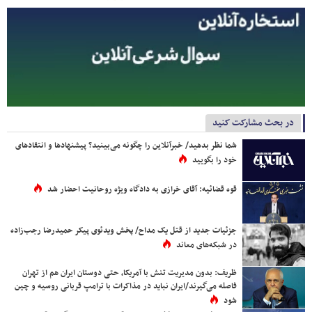
در بحث مشارکت کنید
شما نظر بدهید/ خبرآنلاین را چگونه می‌بینید؟ پیشنهادها و انتقادهای
خود را بگویید
قوه قضائیه: آقای خرازی به دادگاه ویژه روحانیت احضار شد
جزئیات جدید از قتل یک مداح/ پخش ویدئوی پیکر حمیدرضا رجب‌زاده
در شبکه‌های معاند
ظریف: بدون مدیریت تنش با آمریکا، حتی دوستان ایران هم از تهران
فاصله می‌گیرند/ایران نباید در مذاکرات با ترامپ قربانی روسیه و چین
شود