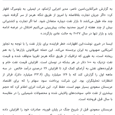
به گزارش خبرآنلاین،امین ناصر، مدیر اجرایی آرامکو، در ایمیلی به بلومبرگ اظهار
کرد: «اگر جریان تجارت بلافاصله یا امروز از طریق تنگه هرمز از سر گرفته شود،
چند ماه طول می‌کشد تا بازار نفت دوباره متعادل شود. اما اگر تجارت و کشتیرانی
بیش از چند هفته از امروز محدود بماند، پیش‌بینی می‌کنیم اختلال در عرضه ادامه
یابد و بازار تنها در سال ۲۰۲۷ به حالت عادی بازگردد.»
ایسنا در خبری نوشت:این اظهارات، خطر فزاینده برای بازار نفت را با توجه به تجاوز
آمریکایی صهیونی به ایران برجسته می‌کند. این حمله غیرقانونی بازارها را به هم
ریخته است، به طوری که ترافیک از طریق تنگه هرمز تقریبا متوقف شده و قیمت
نفت نزدیک به ۱۰۰ دلار در هر بشکه در نوسان است. افزایش قیمت نفت خام و
فرآورده‌های نفتی به آرامکو کمک کرد تا افزایش ۲۶ درصدی درآمد خالص در سه‌
ماهه اول را گزارش کند که با ۱۲۶ میلیارد ریال (۳۳.۶ میلیارد دلار)، فراتر از
انتظارات تحلیلگران بود. این شرکت پرداخت سود سهام را که برای اقتصاد
عربستان سعودی بسیار مهم است، حفظ کرد. این شرکت انرژی اعلام کرد که حجم
بیشتری از نفت خام، سوخت‌های پالایش شده و محصولات شیمیایی را در مقایسه
با سال قبل فروخته است.
عربستان سعودی قبل از شروع جنگ در پایان فوریه، صادرات خود را افزایش داده