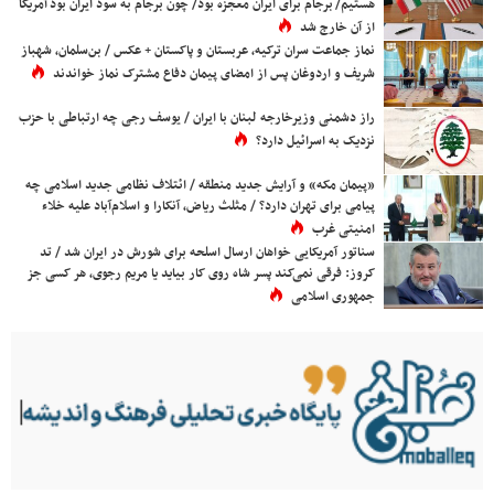
هستیم/ برجام برای ایران معجزه بود/ چون برجام به سود ایران بود آمریکا
از آن خارج شد
نماز جماعت سران ترکیه، عربستان و پاکستان + عکس / بن‌سلمان، شهباز
شریف و اردوغان پس از امضای پیمان دفاع مشترک نماز خواندند
راز دشمنی وزیرخارجه لبنان با ایران / یوسف رجی چه ارتباطی با حزب
نزدیک به اسرائیل دارد؟
«پیمان مکه» و آرایش جدید منطقه / ائتلاف نظامی جدید اسلامی چه
پیامی برای تهران دارد؟ / مثلث ریاض، آنکارا و اسلام‌آباد علیه خلاء
امنیتی غرب
سناتور آمریکایی خواهان ارسال اسلحه برای شورش در ایران شد / تد
کروز: فرقی نمی‌کند پسر شاه روی کار بیاید یا مریم رجوی، هر کسی جز
جمهوری اسلامی