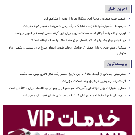
آخرین اخبار
قیمت نفت صعودی ماند/ این سیگنال‌ها بازار نفت را متلاطم کرد
سرپرستان خانوار بخوانند/ زمان شارژ کالابرگ برخی شهروندان تغییر کرد/ جزییات
ایران در تله رفاه گرفتار شده است؟/ بنزین ارزان این گونه مسیر توسعه را تغییر می‌دهد
چرا قبض برق چندبرابر شد؟/ پله‌های برق چه کسانی را هدف گرفته است؟
سیگنال‌ مهم چین به بازار جهانی / افزایش ذخایر طلای اژدهای سرخ برای بیست و یکمین ماه
متوالی
پربیننده‌ترین
پیش‌بینی جنجالی از قیمت طلا / تا این تاریخ منتظر رشد هزار دلاری بهای طلا باشید
قیمت یک لیتر بنزین در عراق چند است؟/ جزییات
همتی: اظهارات وزیر خزانه‌داری آمریکا با مواضع قبلی وی درباره اقتصاد ایران متناقض است
سرپرستان خانوار بخوانند/ زمان شارژ کالابرگ برخی شهروندان تغییر کرد/ جزییات