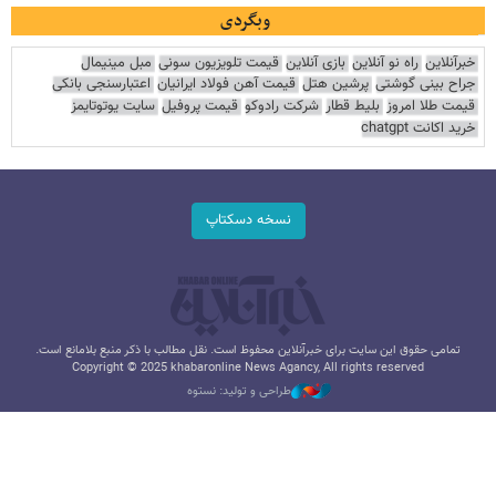
وبگردی
خبرآنلاین
راه نو آنلاین
بازی آنلاین
قیمت تلویزیون سونی
مبل مینیمال
جراح بینی گوشتی
پرشین هتل
قیمت آهن فولاد ایرانیان
اعتبارسنجی بانکی
قیمت طلا امروز
بلیط قطار
شرکت رادوکو
قیمت پروفیل
سایت یوتوتایمز
خرید اکانت chatgpt
نسخه دسکتاپ
تمامی حقوق این سایت برای خبرآنلاین محفوظ است. نقل مطالب با ذکر منبع بلامانع است.
Copyright © 2025 khabaronline News Agancy, All rights reserved
طراحی و تولید: نستوه