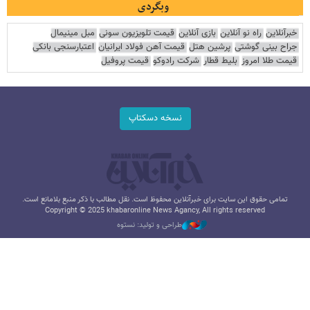
وبگردی
خبرآنلاین
راه نو آنلاین
بازی آنلاین
قیمت تلویزیون سونی
مبل مینیمال
جراح بینی گوشتی
پرشین هتل
قیمت آهن فولاد ایرانیان
اعتبارسنجی بانکی
قیمت طلا امروز
بلیط قطار
شرکت رادوکو
قیمت پروفیل
نسخه دسکتاپ
تمامی حقوق این سایت برای خبرآنلاین محفوظ است. نقل مطالب با ذکر منبع بلامانع است.
Copyright © 2025 khabaronline News Agancy, All rights reserved
طراحی و تولید: نستوه