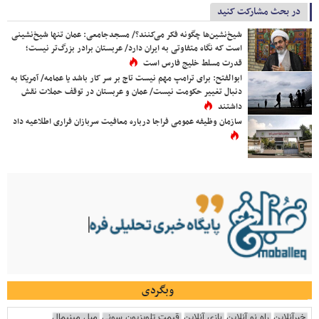
در بحث مشارکت کنید
شیخ‌نشین‌ها چگونه فکر می‌کنند؟/ مسجدجامعی: عمان تنها شیخ‌نشینی
است که نگاه متفاوتی به ایران دارد/ عربستان برادر بزرگ‌تر نیست؛
قدرت مسلط خلیج فارس است
ابوالفتح: برای ترامپ مهم نیست تاج بر سر کار باشد یا عمامه/ آمریکا به
دنبال تغییر حکومت نیست/ عمان و عربستان در توقف حملات نقش
داشتند
سازمان وظیفه عمومی فراجا درباره معافیت سربازان فراری اطلاعیه داد
وبگردی
خبرآنلاین
راه نو آنلاین
بازی آنلاین
قیمت تلویزیون سونی
مبل مینیمال