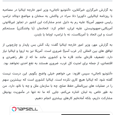
به گزارش خبرگزاری خبرآنلاین، «آنتونیو تاجانی» وزیر امور خارجه ایتالیا در مصاحبه
با روزنامه ایتالیایی «کوریرا دلا سرا» در واکنش به سخنان و مواضع دونالد ترامپ
رئیس جمهور آمریکا علیه رم به دلیل عدم مشارکت این کشور در تجاوز غیرقانونی
آمریکایی-صهیونیستی علیه ایران، اعلام کرد: اتحادمان (با واشنگتن) مستحکم
است و این اتحاد با آمریکاست، نه با ترامپ، اوباما یا بایدن.
به گزارش مهر، وزیر امور خارجه ایتالیا گفت: یک آتش‌ بس پایدار و چارچوبی از
توافق‌ های بین‌ المللی (در غرب آسیا) ضروری است. آمریکا نیز به اروپا و ایتالیا نیاز
دارد. تضعیف قاره‌ای مانند قاره ما و کشوری مانند ما که از نظر راهبردی و
اقتصادی، از جمله برای امنیت کل غرب، ضروری هستند به نفع احدی نخواهد بود.
«آنتونیو تاجانی» سپس افزود: می‌ خواهم خیلی واضح بگویم. این درست نیست
گفته شود که ایتالیا هیچ کاری نکرده است. ایتالیا کشوری است که بیشترین سهم
را در عملیات‌ های بین‌المللی حفظ صلح، چه با سازمان ملل و چه با ناتو، دارد. من
به طور خاص به لبنان اشاره می‌کنم، جایی که ما نه تنها در مأموریت یونیفل
مشارکت داریم، بلکه آماده‌ایم کارهای بیشتری انجام دهیم.