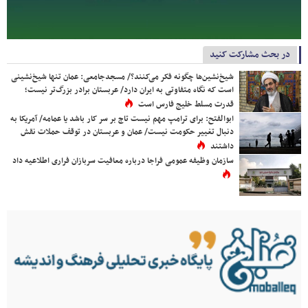
در بحث مشارکت کنید
شیخ‌نشین‌ها چگونه فکر می‌کنند؟/ مسجدجامعی: عمان تنها شیخ‌نشینی
است که نگاه متفاوتی به ایران دارد/ عربستان برادر بزرگ‌تر نیست؛
قدرت مسلط خلیج فارس است
ابوالفتح: برای ترامپ مهم نیست تاج بر سر کار باشد یا عمامه/ آمریکا به
دنبال تغییر حکومت نیست/ عمان و عربستان در توقف حملات نقش
داشتند
سازمان وظیفه عمومی فراجا درباره معافیت سربازان فراری اطلاعیه داد