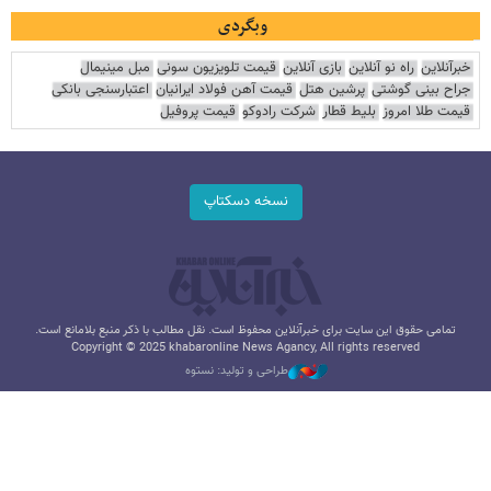
وبگردی
خبرآنلاین
راه نو آنلاین
بازی آنلاین
قیمت تلویزیون سونی
مبل مینیمال
جراح بینی گوشتی
پرشین هتل
قیمت آهن فولاد ایرانیان
اعتبارسنجی بانکی
قیمت طلا امروز
بلیط قطار
شرکت رادوکو
قیمت پروفیل
نسخه دسکتاپ
تمامی حقوق این سایت برای خبرآنلاین محفوظ است. نقل مطالب با ذکر منبع بلامانع است.
Copyright © 2025 khabaronline News Agancy, All rights reserved
طراحی و تولید: نستوه