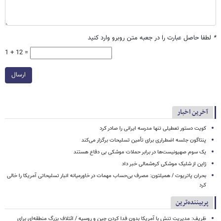
*
لطفا حاصل عبارت را در جعبه متن روبرو وارد کنید
1 + 12 =
ارسال
آخرین اخبار
کویت دستور تعطیلی تنها مدرسه ایرانی را صادر کرد
پنتاگون جلسه اضطراری برای تأمین تسلیحات برگزار می‌کند
یک‌ سوم صهیونیست‌ها در برابر حملات موشکی بی دفاع هستند
ژاپن از شلیک موشکی کره‌شمالی خبر داد
بحران پاتریوت / همیلتون: مصرف بی‌حساب مهمات در خاورمیانه انبار تسلیحاتی آمریکا را خالی
کرد
پربیننده‌ترین
ظریف: مدیریت تنش با آمریکا بدون فدا کردن چین و روسیه / ائتلاف بزرگ منطقه‌ای برای