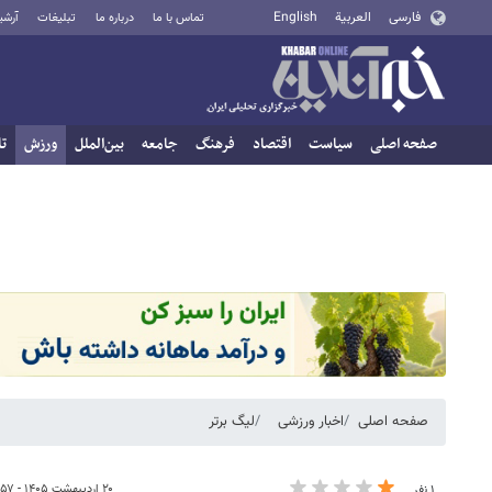
فارسی
العربية
English
تماس با ما
درباره ما
تبلیغات
آرشی
صفحه اصلی
سیاست
اقتصاد
فرهنگ
جامعه
بین‌الملل
ورزش
تا
صفحه اصلی
اخبار ورزشی
لیگ برتر
۲۰ اردیبهشت ۱۴۰۵ - ۱۷:۵۷
۱ نفر