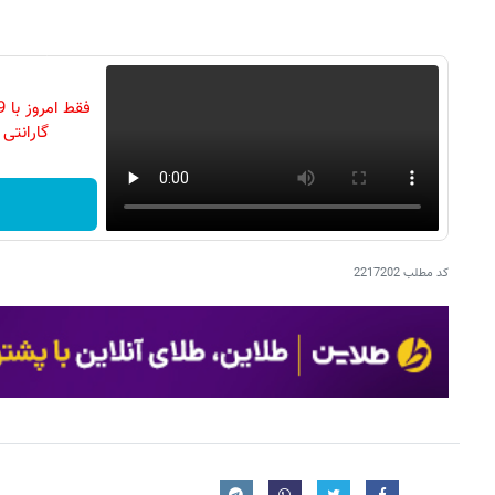
گارانتی تع
کد مطلب
2217202