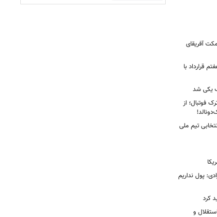
کت آفریقای
تم قرارداد با
 یکی شد
ک فوتبال؛ از
تخابی تیم ملی
یکا
دی: پول نداریم
د کرد
ستقلال و