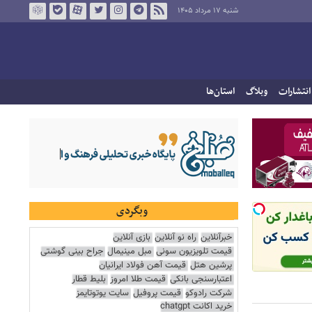
شنبه ۱۷ مرداد ۱۴۰۵
انتشارات
وبلاگ
استان‌ها
وبگردی
خبرآنلاین
راه نو آنلاین
بازی آنلاین
قیمت تلویزیون سونی
مبل مینیمال
جراح بینی گوشتی
پرشین هتل
قیمت آهن فولاد ایرانیان
اعتبارسنجی بانکی
قیمت طلا امروز
بلیط قطار
شرکت رادوکو
قیمت پروفیل
سایت یوتوتایمز
خرید اکانت chatgpt