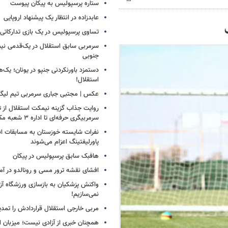
ستاره پرسپولیس به پیکان پیوست
عابدزاده در انتظار یک پیشنهاد اروپایی
تساوی پرسپولیس در یک بازی تدارکاتی
سرمربی سابق استقلال در یک‌قدمی نیم
جنوبی
دستمزد باورنکردنی جنپو در یونان؛ یک‌هف
استقلال!
عکس | مجتبی جباری سرمربی تیم لیگ
روایت جذاب گزینه نیمکت استقلال از تر
سرمربیگری حرفه‌ای تا اداره ۳ شعبه مک‌دونالد!
نفرات شایسته خوزستان به مسابقات ان
پاورلیفتینگ اعزام می‌شوند
هافبک سابق پرسپولیس در پیکان
افشای نقشه ترور مسی و رونالدو در آمر
واکنش پزشکیان به بازسازی ورزشگاه آزا
نمی‌سازیم!
مربی خارجی استقلال قراردادش را تمدی
همچنان خبری از آزادی نیست؛ میزبان ا