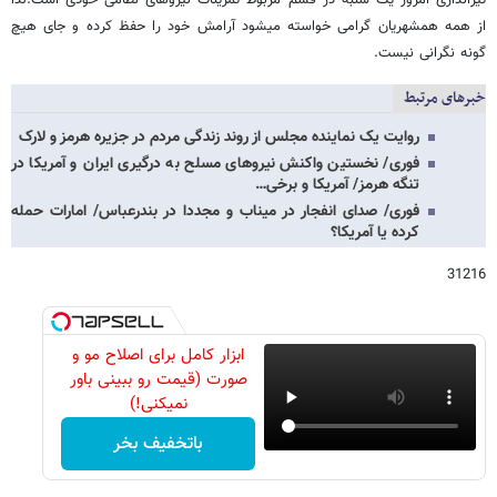
تیراندازی امروز یک شنبه در قشم مربوط تمرینات نیروهای نظامی خودی است.️لذا
از همه همشهریان گرامی خواسته میشود آرامش خود را حفظ کرده و جای هیچ
گونه نگرانی نیست.
خبرهای مرتبط
روایت یک نماینده مجلس از روند زندگی مردم در جزیره هرمز و لارک
فوری/ نخستین واکنش نیروهای مسلح به درگیری ایران و آمریکا در
تنگه هرمز/ آمریکا و برخی…
فوری/ صدای انفجار در میناب و مجددا در بندرعباس/ امارات حمله
کرده یا آمریکا؟
31216
ابزار کامل برای اصلاح مو و
صورت (قیمت رو ببینی باور
نمیکنی!)
باتخفیف بخر