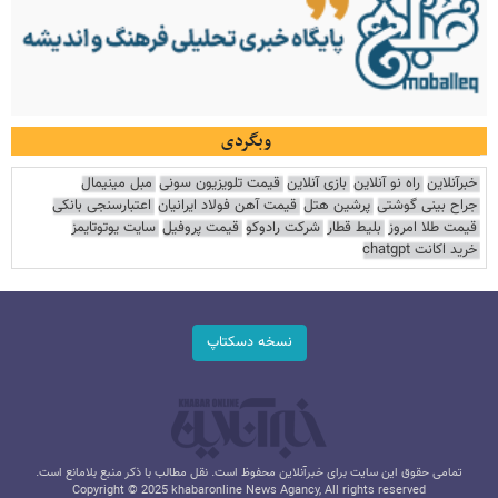
وبگردی
خبرآنلاین
راه نو آنلاین
بازی آنلاین
قیمت تلویزیون سونی
مبل مینیمال
جراح بینی گوشتی
پرشین هتل
قیمت آهن فولاد ایرانیان
اعتبارسنجی بانکی
قیمت طلا امروز
بلیط قطار
شرکت رادوکو
قیمت پروفیل
سایت یوتوتایمز
خرید اکانت chatgpt
نسخه دسکتاپ
تمامی حقوق این سایت برای خبرآنلاین محفوظ است. نقل مطالب با ذکر منبع بلامانع است.
Copyright © 2025 khabaronline News Agancy, All rights reserved