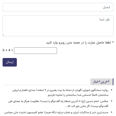
*
لطفا حاصل عبارت را در جعبه متن روبرو وارد کنید
6 + 4 =
ارسال
آخرین اخبار
روایت سخنگوی شورای نگهبان از حمله به بیت رهبری در ۹ اسفند/ صدای انفجار و لرزش
ساختمان کاملاً احساس شد/ ساختمان را تخلیه نکردیم
صالحی: امام حسین (ع) تا آخرین لحظه راه گفت‌وگو را نبست/ مقاومت هرگز به معنای نفی
گفت‌وگو نیست/ اگر ملتی باور کند که....
جدیدترین خبر از مذاکرات ایران و عمان درباره تنگه هرمز/ عضو کمیسیون امنیت ملی مجلس: