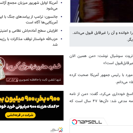
آمریکا اوایل شهریور میزبان مجمع آژان
می‌شود
جانسون: ترامپ از پیامدهای جنگ با ایرا
آمریکایی‌ها آگاه است
افزایش سطح آماده‌باش نظامی و امنیتی
خوانده و آن را غیرقابل قبول می‌داند.
حزب‌الله خواستار توقف مذاکرات با رژ
گر.
شد
عی تروت سوشیال نوشت: «من همین الان
غیرقابل‌قبول است!»
مورد با رئیس جمهور آمریکا صحبت کرده
» می‌دانم.
اسخ خودداری می‌کرد، گفت: «من از نامه
آن‌ها خوشم نمی‌آید. نامناسب است. از پاسخ آن‌ها خوشم نمی‌آید.» او در ادامه مدعی شد: «آن‌ها ۴۷ سال است که