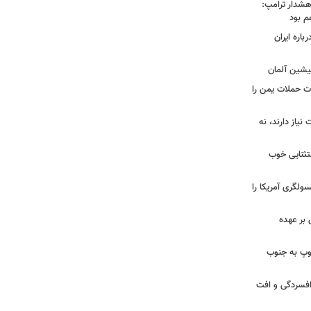
هشدار ترامپ:
م بود
اره ایران
پیشین آلمان
ات حملات یمن را
نیاز دارند، نه
ستثنایی خوب
سولگری آمریکا را
بر عهده
: ارتش اسرائیل در یک روز ۱۱۳ توپ به جنوب
ز افسردگی و افت