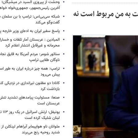
وحشت از پیروزی السید در میشیگان؛ 
آخرین رئیس‌جمهور، جمهوری‌خواه خواه
ات به من مربوط است نه
شبکه سی‌بی‌اس: ترامپ با بن سلمان درب
گفت‌وگو می‌کند
پاسخ سفیر ایران به ادعای وزیر خارجه 
المیادین : عربستان آمار تلفات و خسار
محرمانه و غیرقابل انتشار اعلام کرد
سناتور شومر: مردم آمریکا به قایق نجات 
ناوگان طلایی ترامپ
ترامپ: همه چیز درباره ایران به طور ا
پیش می‌رود
کانادا دو مظنون تیراندازی در نزدیکی کن
بازداشت کرد
صنعا: مسئولیت پیامدهای تشدید تنش 
عربستان است
یونیفل
لبنان شلیک کرده است
ملوانان ناو هواپیمابر آبراهام لینکلن ا
شدید روحیه رنج می‌برند