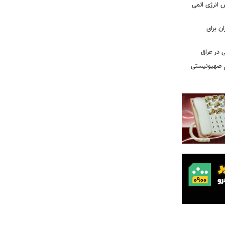
س انرژی اتمی
ن برای
 در عراق
یم صهیونیستی